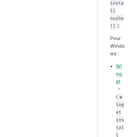
insta
ll
nushe
).
ll
Pour
Windo
ws :
Wi
ng
et
(
w
ing
et
ins
tal
l