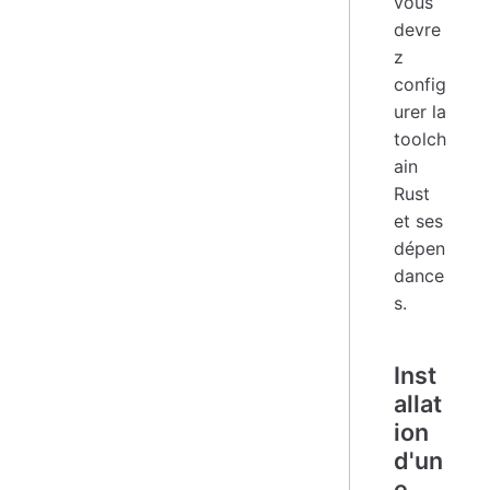
vous
devre
z
config
urer la
toolch
ain
Rust
et ses
dépen
dance
s.
Inst
allat
ion
d'un
e