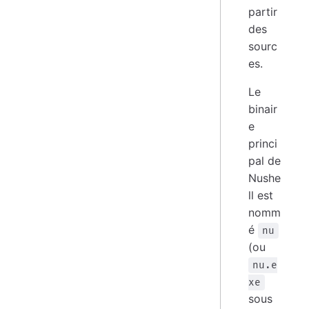
partir
des
sourc
es.
Le
binair
e
princi
pal de
Nushe
ll est
nomm
é
nu
(ou
nu.e
xe
sous