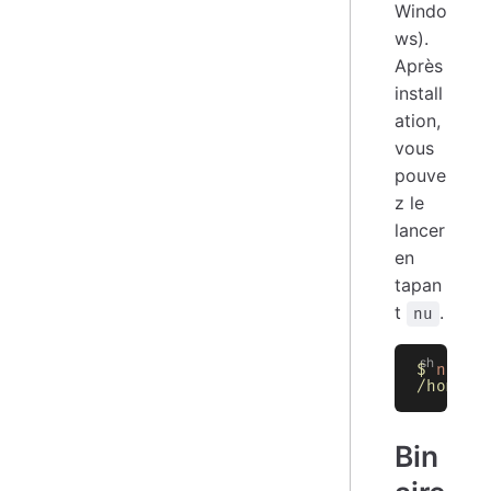
Windo
ws).
Après
install
ation,
vous
pouve
z le
lancer
en
tapan
t
.
nu
$
 nu
/home/s
Bin