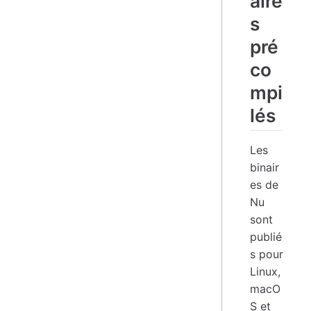
aire
s
pré
co
mpi
lés
Les
binair
es de
Nu
sont
publié
s pour
Linux,
macO
S et