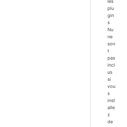
les
plu
gin
s
Nu
ne
son
t
pas
incl
us
si
vou
s
inst
alle
z
de