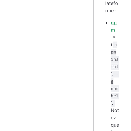
latefo
rme :
np
m
(
n
pm
ins
tal
l -
g
nus
hel
l
Not
ez
que