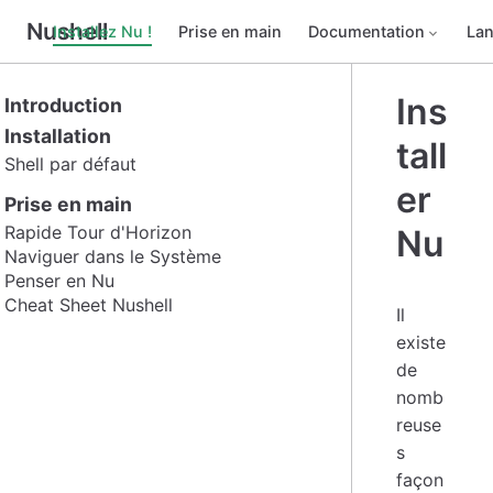
Nushell
Installez Nu !
Prise en main
Documentation
La
Ins
Introduction
Installation
tall
Shell par défaut
er
Prise en main
Rapide Tour d'Horizon
Nu
Naviguer dans le Système
Penser en Nu
Cheat Sheet Nushell
Il
existe
de
nomb
reuse
s
façon