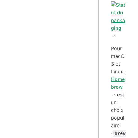
Pour
macO
S et
Linux,
Home
brew
est
un
choix
popul
aire
(
brew