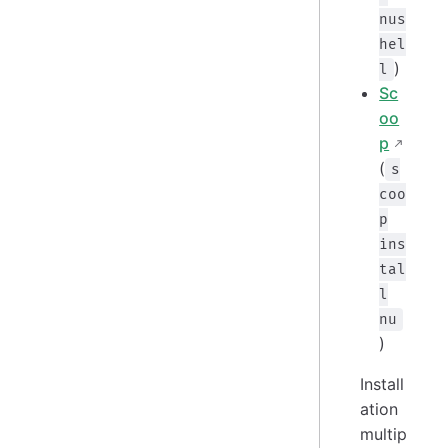
nus
hel
)
l
Sc
oo
p
(
s
coo
p
ins
tal
l
nu
)
Install
ation
multip