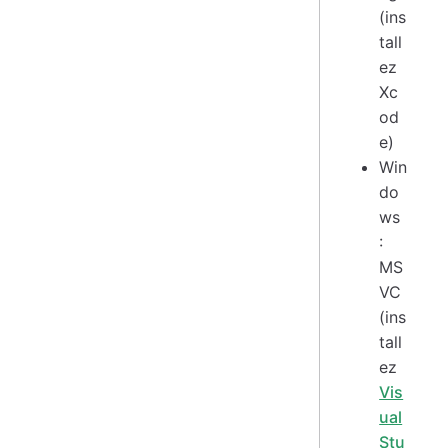
(ins
tall
ez
Xc
od
e)
Win
do
ws
:
MS
VC
(ins
tall
ez
Vis
ual
Stu