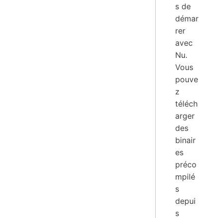
s de
démar
rer
avec
Nu.
Vous
pouve
z
téléch
arger
des
binair
es
préco
mpilé
s
depui
s