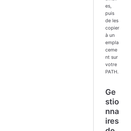
es,
puis
de les
copier
à un
empla
ceme
nt sur
votre
PATH.
Ge
stio
nna
ires
de