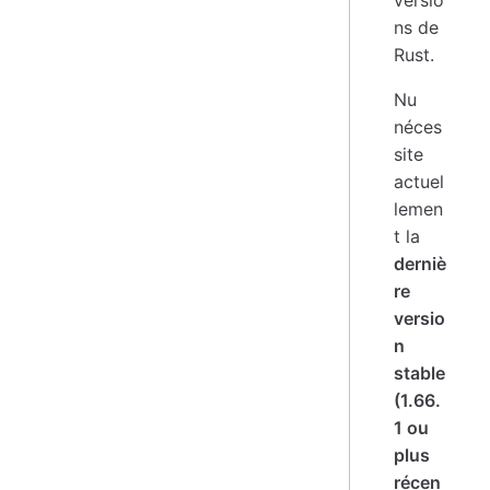
ns de
Rust.
Nu
néces
site
actuel
lemen
t la
derniè
re
versio
n
stable
(1.66.
1 ou
plus
récen