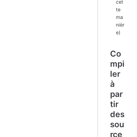
cet
te
ma
nièr
e)
Co
mpi
ler
à
par
tir
des
sou
rce