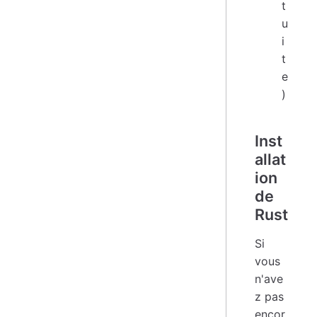
t
u
i
t
e
)
Inst
allat
ion
de
Rust
Si
vous
n'ave
z pas
encor