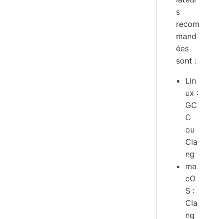
s
recom
mand
ées
sont :
Lin
ux :
GC
C
ou
Cla
ng
ma
cO
S :
Cla
ng