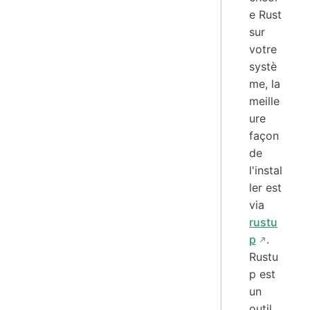
e Rust
sur
votre
systè
me, la
meille
ure
façon
de
l'instal
ler est
via
rustu
p
.
Rustu
p est
un
outil