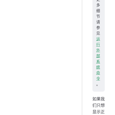
多
细
节
请
参
见
运
行
外
部
系
统
命
令
。
如果我
们只想
显示正