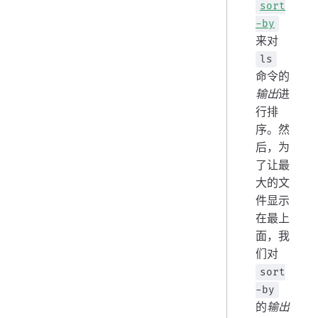
sort
-by
来对
ls
命令的
输出
进
行排
序。然
后，为
了让最
大的文
件显示
在最上
面，我
们对
sort
-by
的
输出