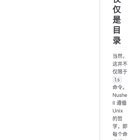
仅
是
目
录
当然，
这并不
仅限于
ls
命令。
Nushe
ll 遵循
Unix
的哲
学，即
每个命