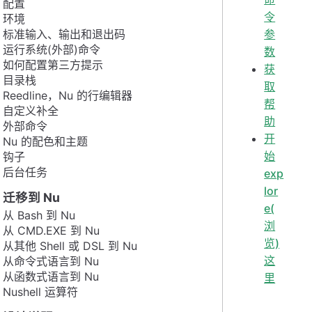
配置
令
环境
标准输入、输出和退出码
参
运行系统(外部)命令
数
如何配置第三方提示
获
目录栈
取
Reedline，Nu 的行编辑器
帮
自定义补全
助
外部命令
开
Nu 的配色和主题
始
钩子
后台任务
exp
lor
迁移到 Nu
e(
从 Bash 到 Nu
浏
从 CMD.EXE 到 Nu
览)
从其他 Shell 或 DSL 到 Nu
这
从命令式语言到 Nu
从函数式语言到 Nu
里
Nushell 运算符