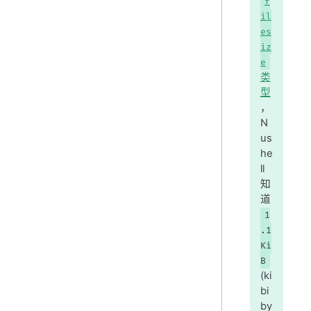
f
il
es
iz
e
类
型
，
N
us
he
ll
知
道
1
.1
Ki
B
(ki
bi
by