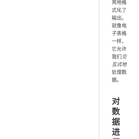
亮地格
式化了
输出。
就像电
子表格
一样，
它允许
我们
交
互式地
处理数
据。
对
数
据
进