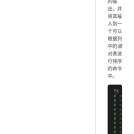
的输
出，并
将其输
入到一
个可以
根据列
中的
值
对表进
行排序
的命令
中。
ls
 |
 so
# => ╭─
# => │ 
# => ├─
# => │ 
# => │ 
# => │ 
# => │ 
# => │ 
# => │ 