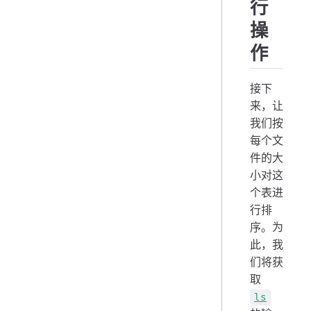
行
操
作
接下
来，让
我们按
每个文
件的大
小对这
个表进
行排
序。为
此，我
们将获
取
ls