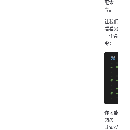
配命
令。
让我们
看看另
一个命
令：
ps
# => ╭─
# => │ 
# => ├─
# => │ 
# => │ 
# => │ 
# => │ 
# => │ 
# => ╰─
你可能
熟悉
Linux/