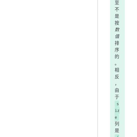
至
不
是
按
数
值
排
序
的
。
相
反
，
由
于
s
iz
e
列
是