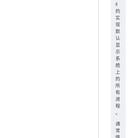
ll
的
实
现
默
认
显
示
系
统
上
的
所
有
进
程
。
通
常
情