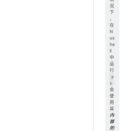
况
下
，
在
N
us
he
ll
中
运
行
p
s
会
使
用
其
内
部
的