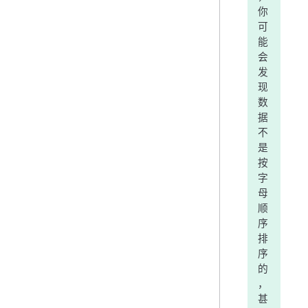
你
可
能
会
发
现
数
据
不
是
按
字
母
顺
序
排
序
的
，
甚