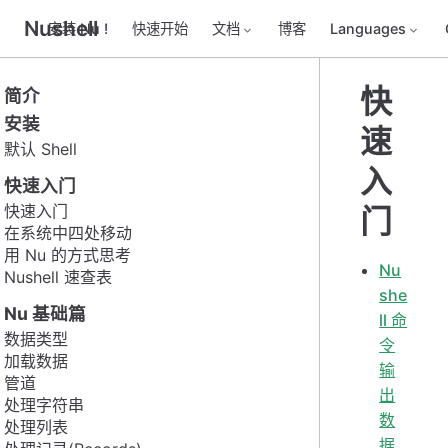
Nushell
安装 Nu !
快速开始
文档
博客
Languages
快
简介
安装
速
默认 Shell
入
快速入门
快速入门
门
在系统中四处移动
用 Nu 的方式思考
Nu
Nushell 速查表
she
Nu 基础篇
ll 命
数据类型
令
加载数据
输
管道
出
处理字符串
数
处理列表
据