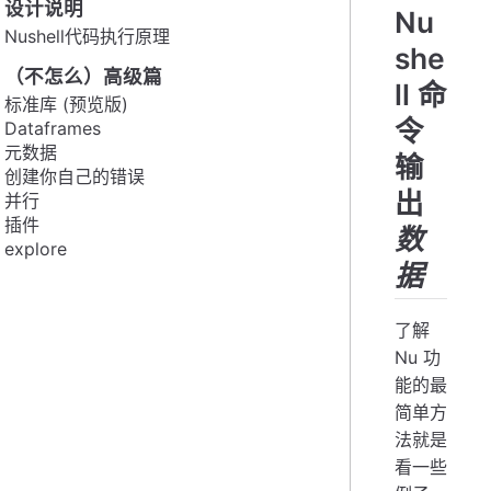
设计说明
Nu
Nushell代码执行原理
she
（不怎么）高级篇
ll 命
标准库 (预览版)
令
Dataframes
元数据
输
创建你自己的错误
出
并行
插件
数
explore
据
了解
Nu 功
能的最
简单方
法就是
看一些