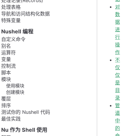
处理记录(Records)
对
处理表格
导航和访问结构化数据
数
特殊变量
据
进
Nushell 编程
行
自定义命令
操
别名
作
运算符
变量
不
控制流
仅
脚本
仅
模块
是
使用模块
目
创建模块
录
覆层
排序
管
测试你的 Nushell 代码
道
最佳实践
中
的
Nu 作为 Shell 使用
命