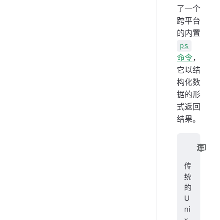
了一个
跨平台
的内置
ps
命令
，
它以结
构化数
据的形
式返回
结果。
注
传
统
的
U
ni
x