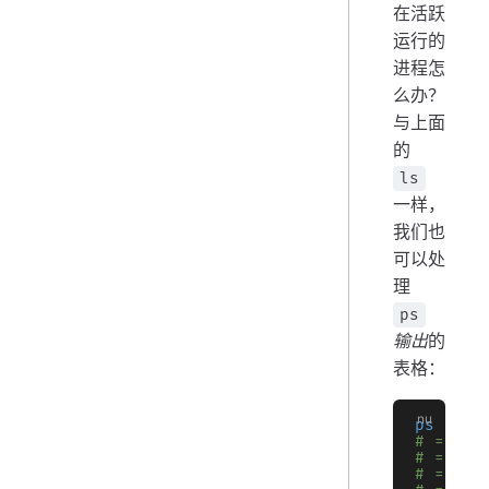
在活跃
运行的
进程怎
么办？
与上面
的
ls
一样，
我们也
可以处
理
ps
输出
的
表格：
ps
 |
 wh
# => ╭─
# => │ 
# => ├─