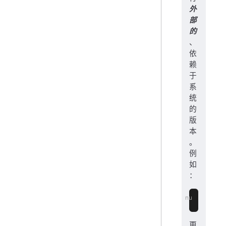
外
部
的
、
依
赖
于
系
统
的
版
本
。
例
如
：
^
ps
 au
更