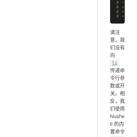
# => │ 
# => │ 
# => │ 
# => ╰─
请注
意，我
们没有
向
ls
传递命
令行参
数或开
关。相
反，我
们使用
Nushe
ll 的内
置命令