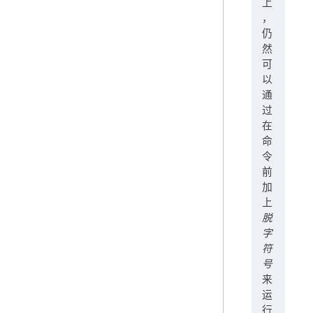
上
，
仍
然
可
以
通
过
在
命
令
前
加
上
脱
字
符
号
来
运
行