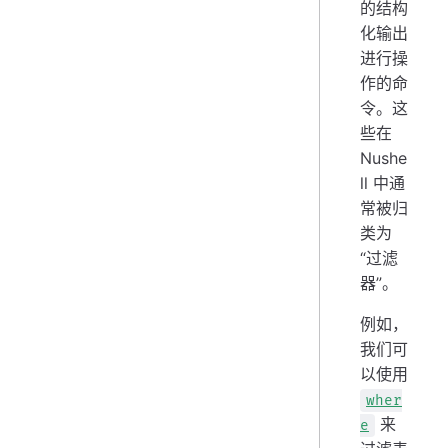
的结构
化输出
进行操
作的命
令。这
些在
Nushe
ll 中通
常被归
类为
“过滤
器”。
例如，
我们可
以使用
wher
来
e