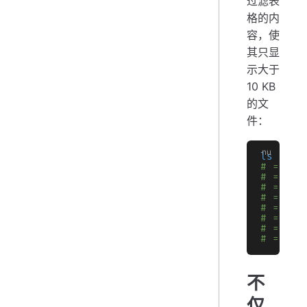
过滤表
格的内
容，使
其只显
示大于
10 KB
的文
件：
ls
 |
 wh
# => ╭─
# => │ 
# => ├─
# => │ 
# => │ 
# => │ 
# => │ 
# => ╰─
不
仅