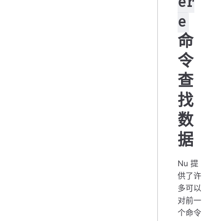
er
e
命
令
查
找
数
据
Nu 提
供了许
多可以
对前一
个命令