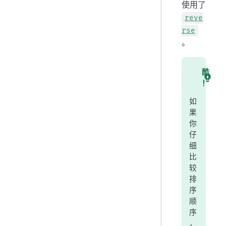
使用了
reve
rse
。
酷
！
如
果
你
仔
细
比
较
排
序
顺
序
，