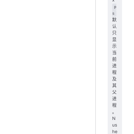
p
s
默
认
只
显
示
当
前
进
程
及
其
父
进
程
。
N
us
he