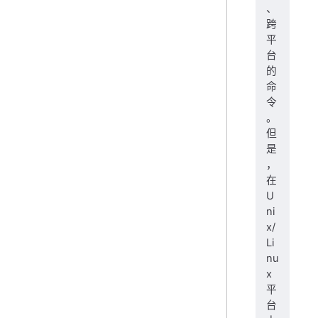
、
跨
平
台
的
命
令
。
但
是
，
在
U
ni
x/
Li
nu
x
平
台