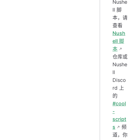
Nushe
ll 脚
本，请
查看
Nush
ell 脚
本
仓库或
Nushe
ll
Disco
rd 上
的
#cool
-
script
s
频
道，你