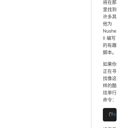
将在那
里找到
许多其
他为
Nushe
ll 编写
的有趣
脚本。
如果你
正在寻
找像这
样的酷
炫单行
命令：
(
http g