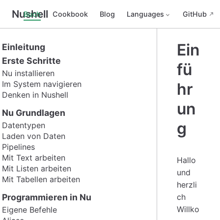
Nushell
Buch
Cookbook
Blog
Languages
GitHub
Ein
Einleitung
Erste Schritte
fü
Nu installieren
Im System navigieren
hr
Denken in Nushell
un
Nu Grundlagen
g
Datentypen
Laden von Daten
Pipelines
Mit Text arbeiten
Hallo
Mit Listen arbeiten
und
Mit Tabellen arbeiten
herzli
Programmieren in Nu
ch
Willko
Eigene Befehle