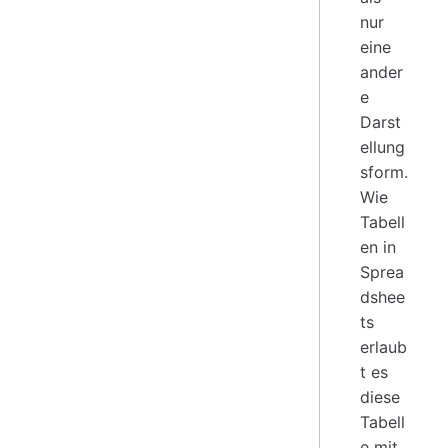
nur
eine
ander
e
Darst
ellung
sform.
Wie
Tabell
en in
Sprea
dshee
ts
erlaub
t es
diese
Tabell
e mit