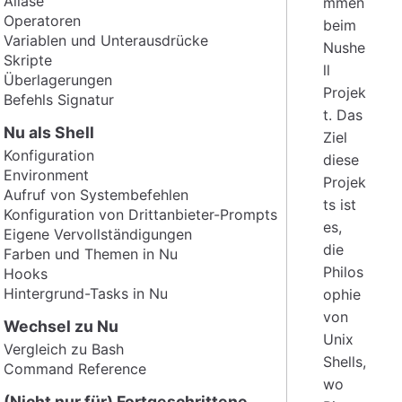
Aliase
mmen
Operatoren
beim
Variablen und Unterausdrücke
Nushe
Skripte
ll
Überlagerungen
Projek
Befehls Signatur
t. Das
Nu als Shell
Ziel
Konfiguration
diese
Environment
Projek
Aufruf von Systembefehlen
ts ist
Konfiguration von Drittanbieter-Prompts
es,
Eigene Vervollständigungen
die
Farben und Themen in Nu
Philos
Hooks
Hintergrund-Tasks in Nu
ophie
von
Wechsel zu Nu
Unix
Vergleich zu Bash
Shells,
Command Reference
wo
(Nicht nur für) Fortgeschrittene