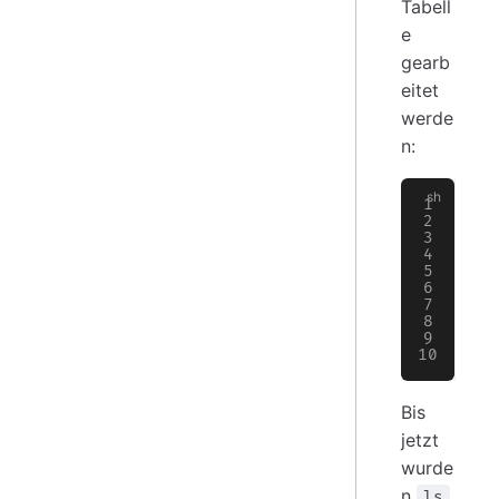
Tabell
e
gearb
eitet
werde
n:
ps
# 
# 
# 
# 
# 
# 
# 
# 
# 
Bis
jetzt
wurde
n
ls