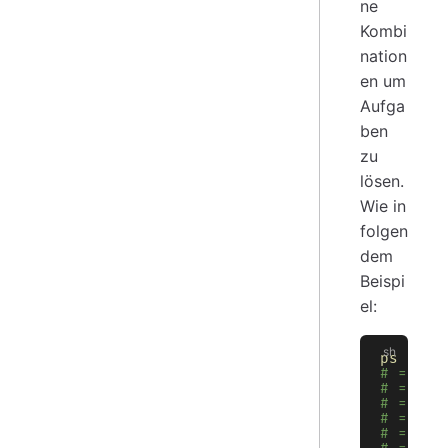
ne
Kombi
nation
en um
Aufga
ben
zu
lösen.
Wie in
folgen
dem
Beispi
el:
ps
# => ╭─
# => │ 
# => ├─
# => │ 
# => │ 