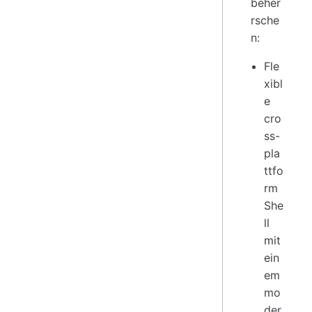
beher
rsche
n:
Fle
xibl
e
cro
ss-
pla
ttfo
rm
She
ll
mit
ein
em
mo
der