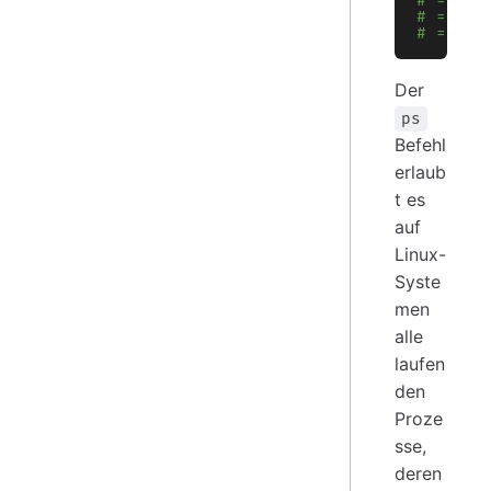
# => │ 
# => │ 
# => ..
Der
ps
Befehl
erlaub
t es
auf
Linux-
Syste
men
alle
laufen
den
Proze
sse,
deren