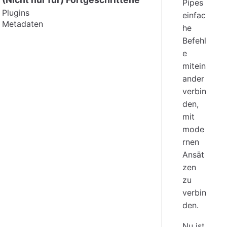
Pipes
Plugins
einfac
Metadaten
he
Befehl
e
mitein
ander
verbin
den,
mit
mode
rnen
Ansät
zen
zu
verbin
den.
Nu ist