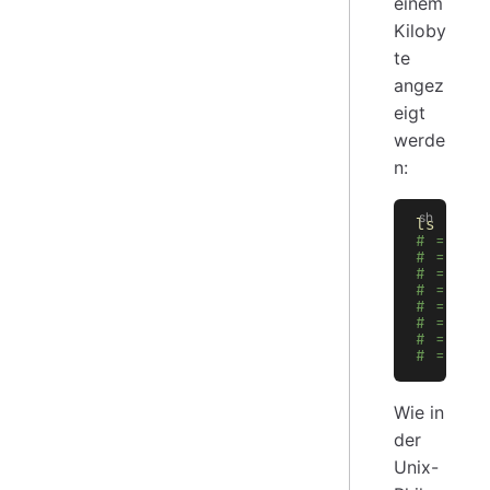
einem
Kiloby
te
angez
eigt
werde
n:
ls
 | 
wh
# => ╭─
# => │ 
# => ├─
# => │ 
# => │ 
# => │ 
# => │ 
# => ╰─
Wie in
der
Unix-