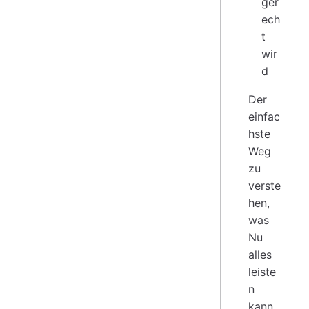
ger
ech
t
wir
d
Der
einfac
hste
Weg
zu
verste
hen,
was
Nu
alles
leiste
n
kann,