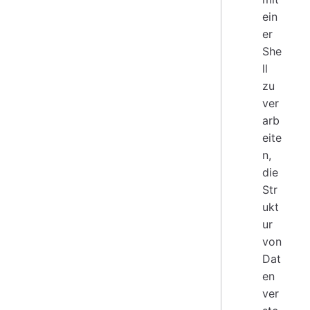
ein
er
She
ll
zu
ver
arb
eite
n,
die
Str
ukt
ur
von
Dat
en
ver