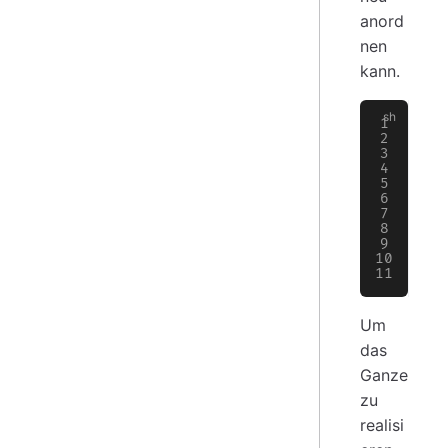
anord
nen
kann.
ls
# 
# 
# 
# 
# 
# 
# 
# 
# 
# 
Um
das
Ganze
zu
realisi