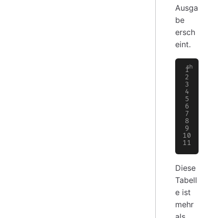
Ausga
be
ersch
eint.
ls
# 
# 
# 
# 
# 
# 
# 
# 
# 
# 
Diese
Tabell
e ist
mehr
als