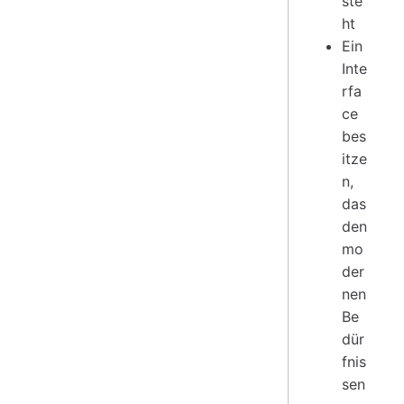
ste
ht
Ein
Inte
rfa
ce
bes
itze
n,
das
den
mo
der
nen
Be
dür
fnis
sen