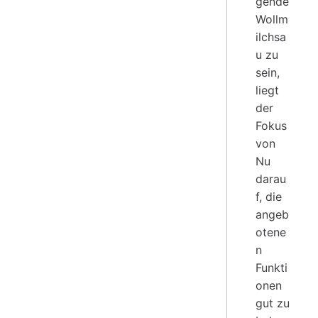
gende
Wollm
ilchsa
u zu
sein,
liegt
der
Fokus
von
Nu
darau
f, die
angeb
otene
n
Funkti
onen
gut zu