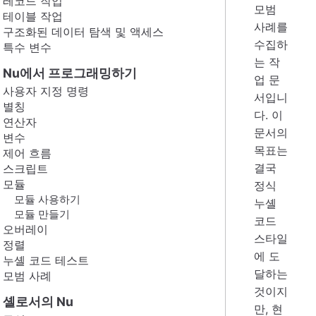
레코드 작업
모범
테이블 작업
사례를
구조화된 데이터 탐색 및 액세스
수집하
특수 변수
는 작
Nu에서 프로그래밍하기
업 문
사용자 지정 명령
서입니
별칭
다. 이
연산자
문서의
변수
목표는
제어 흐름
결국
스크립트
모듈
정식
모듈 사용하기
누셸
모듈 만들기
코드
오버레이
스타일
정렬
에 도
누셸 코드 테스트
달하는
모범 사례
것이지
셸로서의 Nu
만, 현