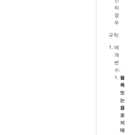
인
의
경
우
규칙:
매
개
변
수:
블
록
또
는
클
로
저
매