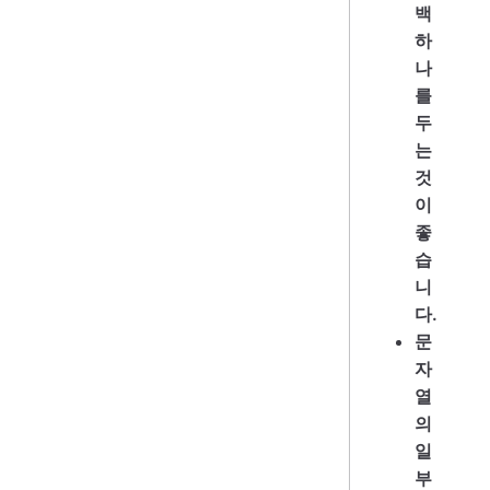
백
하
나
를
두
는
것
이
좋
습
니
다.
문
자
열
의
일
부