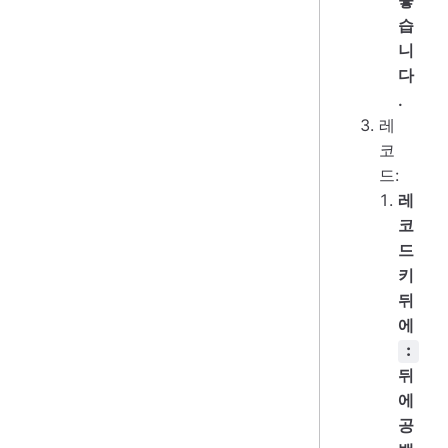
좋
습
니
다
.
레
코
드:
레
코
드
키
뒤
에
:
뒤
에
공