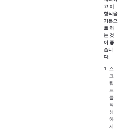
고 이
형식을
기본으
로 하
는 것
이 좋
습니
다.
스
크
립
트
를
작
성
하
지