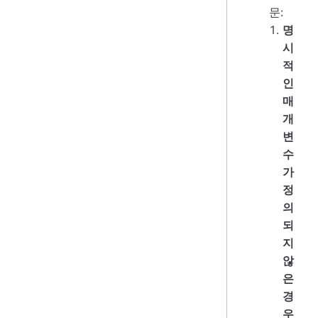
문:
명
시
적
인
매
개
변
수
가
정
의
되
지
않
은
경
우