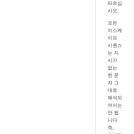
따르십
시오.
모든
이스케
이프
시퀀스
는 지
시가
없는
한 문
자 그
대로
해석되
어서는
안 됩
니다.
즉,