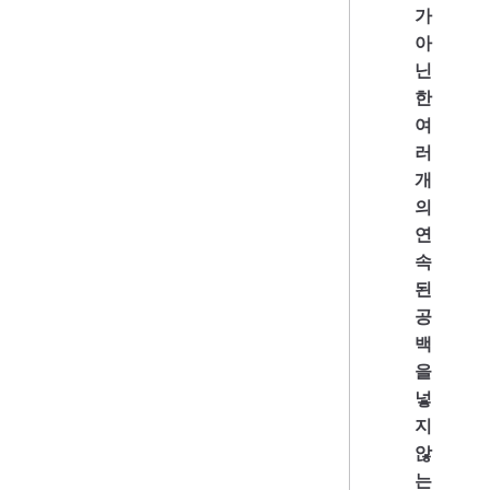
가
아
닌
한
여
러
개
의
연
속
된
공
백
을
넣
지
않
는