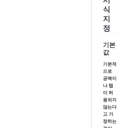
식
지
정
기본
값
기본적
으로
공백이
나 탭
이 허
용되지
않는다
고 가
정하는