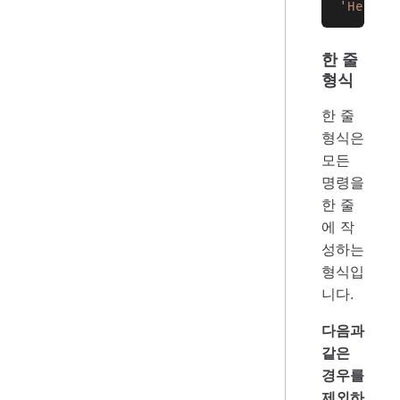
'Hello,
한 줄
형식
한 줄
형식은
모든
명령을
한 줄
에 작
성하는
형식입
니다.
다음과
같은
경우를
제외하