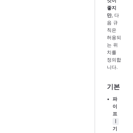
것이
좋지
만
, 다
음 규
칙은
허용되
는 위
치를
정의합
니다.
기본
파
이
프
|
기