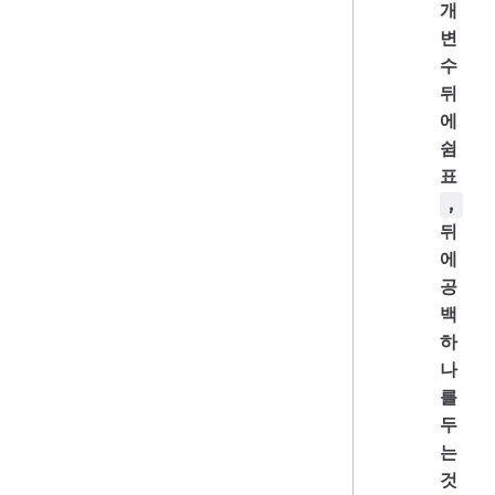
개
변
수
뒤
에
쉼
표
,
뒤
에
공
백
하
나
를
두
는
것