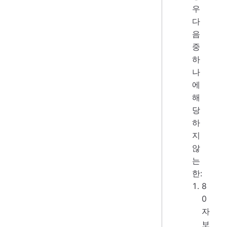
우
다
음
중
하
나
에
해
당
하
지
않
는
한:
8
0
자
보