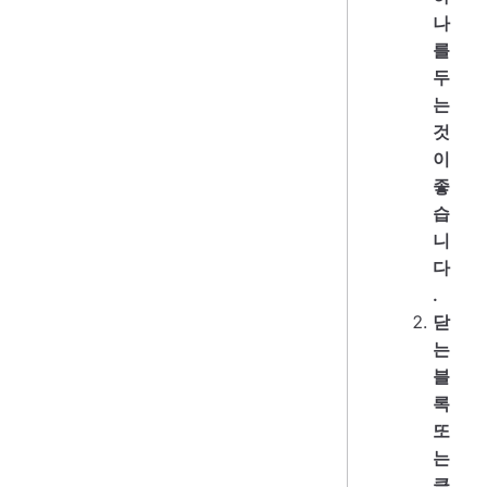
나
를
두
는
것
이
좋
습
니
다
.
닫
는
블
록
또
는
클