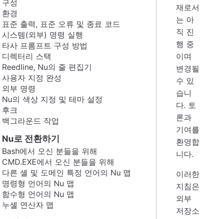
구성
재로서
환경
는 아
표준 출력, 표준 오류 및 종료 코드
직 진
시스템(외부) 명령 실행
행 중
타사 프롬프트 구성 방법
디렉터리 스택
이며
Reedline, Nu의 줄 편집기
변경될
사용자 지정 완성
수 있
외부 명령
습니
Nu의 색상 지정 및 테마 설정
다. 토
후크
론과
백그라운드 작업
기여를
Nu로 전환하기
환영합
Bash에서 오신 분들을 위해
니다.
CMD.EXE에서 오신 분들을 위해
다른 셸 및 도메인 특정 언어의 Nu 맵
이러한
명령형 언어의 Nu 맵
지침은
함수형 언어의 Nu 맵
외부
누셸 연산자 맵
저장소