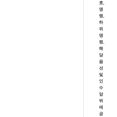
호,
명
령,
하
위
명
령,
해
당
옵
션
및
인
수
앞
뒤
에
공