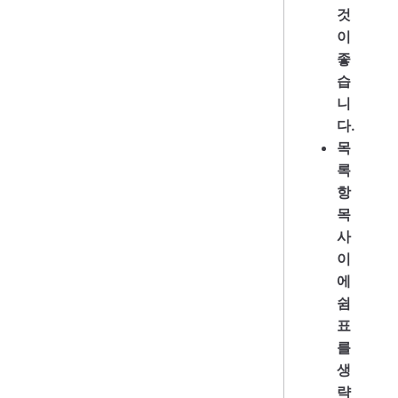
것
이
좋
습
니
다.
목
록
항
목
사
이
에
쉼
표
를
생
략