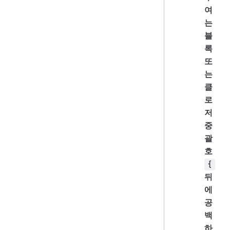
여
는
블
록
또
는
클
로
저
중
괄
호
{
뒤
에
공
백
하