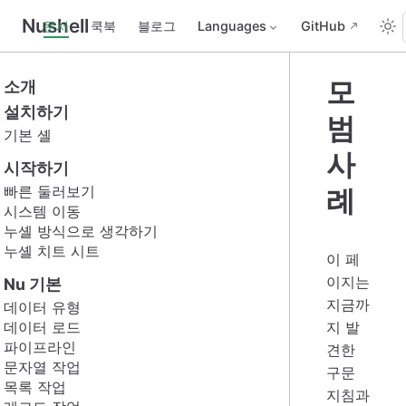
Nushell
문서
쿡북
블로그
Languages
GitHub
모
소개
설치하기
범
기본 셸
사
시작하기
빠른 둘러보기
례
시스템 이동
누셸 방식으로 생각하기
누셸 치트 시트
이 페
이지는
Nu 기본
지금까
데이터 유형
데이터 로드
지 발
파이프라인
견한
문자열 작업
구문
목록 작업
지침과