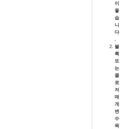
이
좋
습
니
다
.
블
록
또
는
클
로
저
매
개
변
수
목