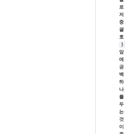
로
저
중
괄
호
}
앞
에
공
백
하
나
를
두
는
것
이