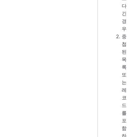
다
긴
경
우
중
첩
된
목
록
또
는
레
코
드
를
포
함
하