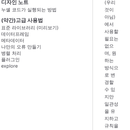
디자인 노트
(우리
누셸 코드가 실행되는 방법
것이
아님)
(약간)고급 사용법
에서
표준 라이브러리 (미리보기)
사용할
데이터프레임
필요는
메타데이터
없으
나만의 오류 만들기
병렬 처리
며, 원
플러그인
하는
explore
방식으
로 변
경할
수 있
지만
일관성
을 유
지하고
규칙을