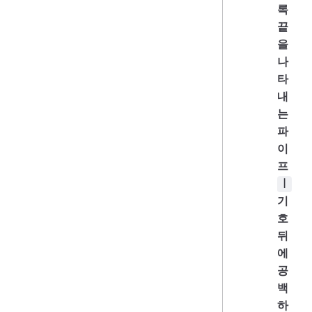
록
끝
을
나
타
내
는
파
이
프
|
기
호
뒤
에
공
백
하