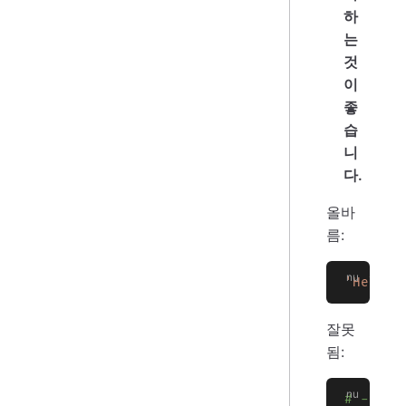
하
는
것
이
좋
습
니
다.
올바
름:
'Hello,
잘못
됨:
# - "|