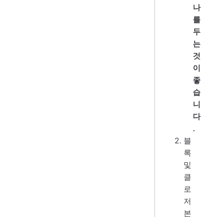
나
를
두
는
것
이
좋
습
니
다
.
블
록
및
클
로
저
본