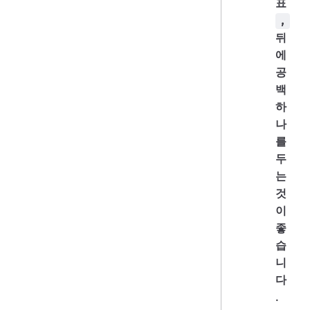
표
,
뒤
에
공
백
하
나
를
두
는
것
이
좋
습
니
다
.