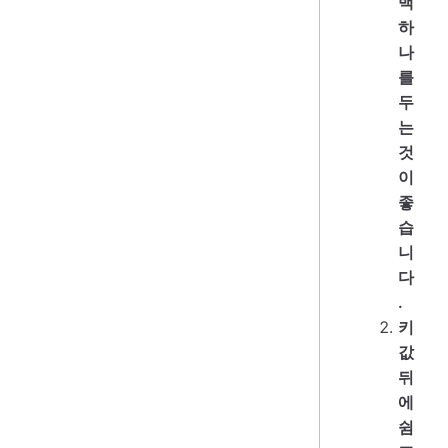
백
하
나
를
두
는
것
이
좋
습
니
다
.
키
값
뒤
에
쉼