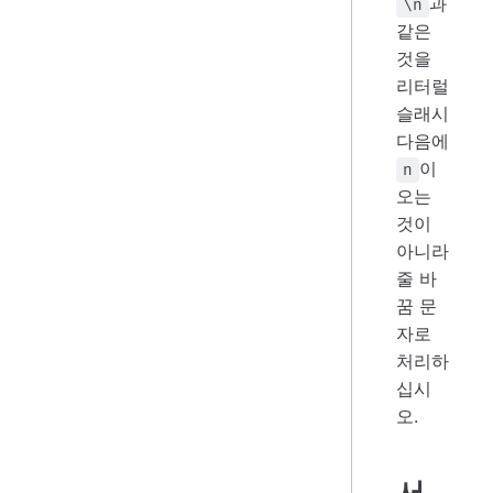
과
\n
같은
것을
리터럴
슬래시
다음에
이
n
오는
것이
아니라
줄 바
꿈 문
자로
처리하
십시
오.
서