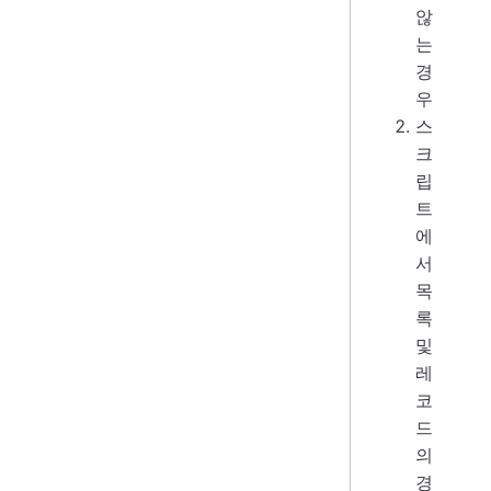
않
는
경
우
스
크
립
트
에
서
목
록
및
레
코
드
의
경