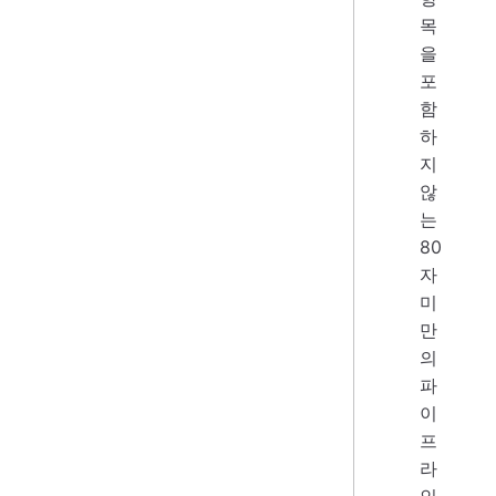
목
을
포
함
하
지
않
는
80
자
미
만
의
파
이
프
라