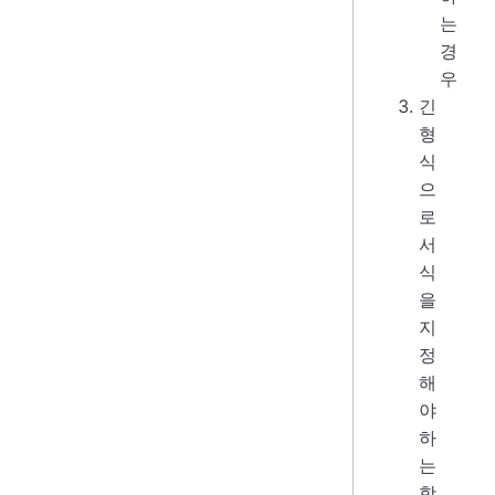
는
경
우
긴
형
식
으
로
서
식
을
지
정
해
야
하
는
항