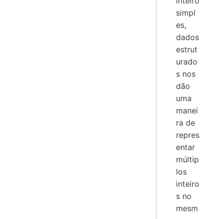
inteiro
simpl
es,
dados
estrut
urado
s nos
dão
uma
manei
ra de
repres
entar
múltip
los
inteiro
s no
mesm