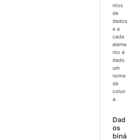
ntos
de
dados
e a
cada
eleme
nto é
dado
um
nome
de
colun
a.
Dad
os
biná