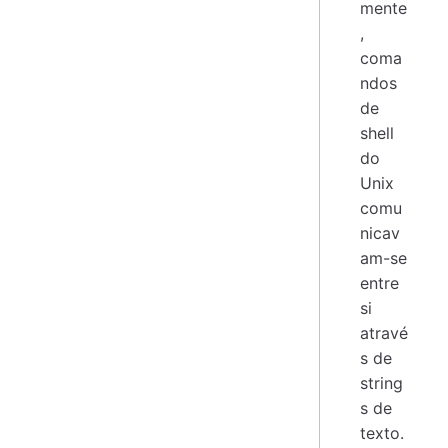
mente
,
coma
ndos
de
shell
do
Unix
comu
nicav
am-se
entre
si
atravé
s de
string
s de
texto.