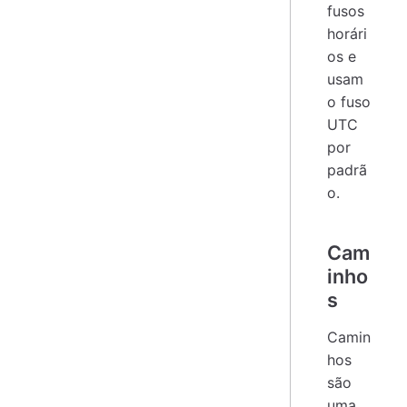
fusos
horári
os e
usam
o fuso
UTC
por
padrã
o.
Cam
inho
s
Camin
hos
são
uma