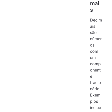
mai
s
Decim
ais
são
númer
os
com
um
comp
onent
e
fracio
nário.
Exem
plos
inclue