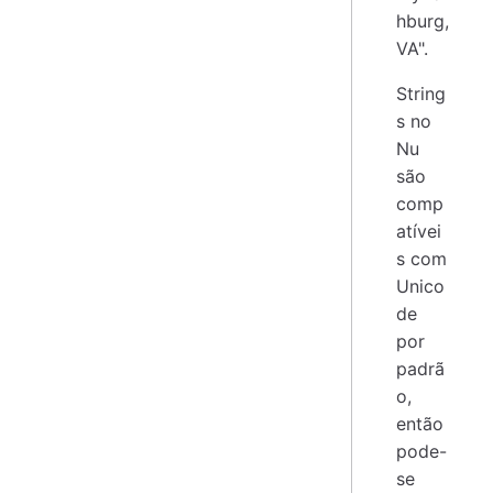
hburg,
VA".
String
s no
Nu
são
comp
atívei
s com
Unico
de
por
padrã
o,
então
pode-
se