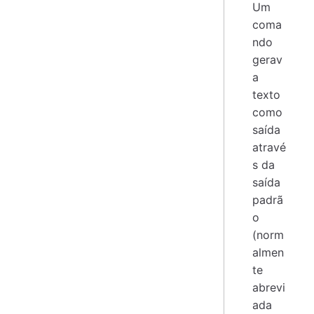
Um
coma
ndo
gerav
a
texto
como
saída
atravé
s da
saída
padrã
o
(norm
almen
te
abrevi
ada