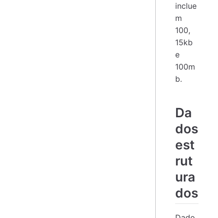
inclue
m
100,
15kb
e
100m
b.
Da
dos
est
rut
ura
dos
Dado