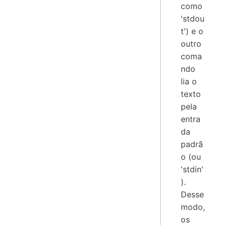
como
'stdou
t') e o
outro
coma
ndo
lia o
texto
pela
entra
da
padrã
o (ou
'stdin'
).
Desse
modo,
os