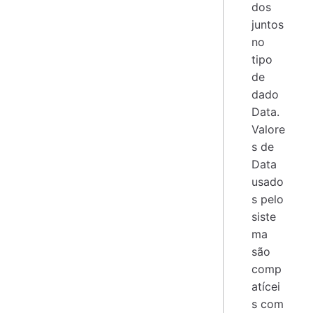
dos
juntos
no
tipo
de
dado
Data.
Valore
s de
Data
usado
s pelo
siste
ma
são
comp
atícei
s com