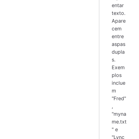
entar
texto.
Apare
cem
entre
aspas
dupla
s.
Exem
plos
inclue
m
"Fred"
,
"myna
me.txt
" e
"Lync