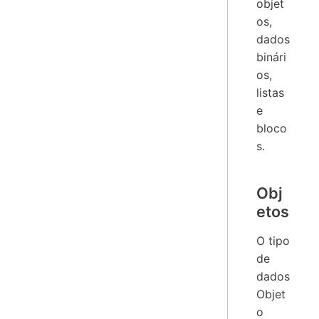
objet
os,
dados
binári
os,
listas
e
bloco
s.
Obj
etos
O tipo
de
dados
Objet
o