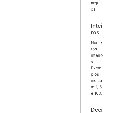
arquiv
os.
Intei
ros
Núme
ros
inteiro
s.
Exem
plos
inclue
m 1, 5
e 100.
Deci