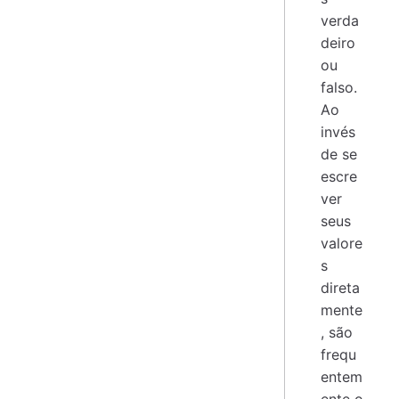
verda
deiro
ou
falso.
Ao
invés
de se
escre
ver
seus
valore
s
direta
mente
, são
frequ
entem