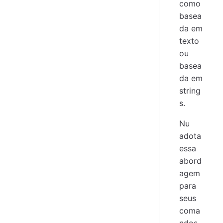
como
basea
da em
texto
ou
basea
da em
string
s.
Nu
adota
essa
abord
agem
para
seus
coma
ndos