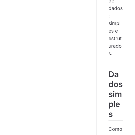
de
dados
:
simpl
es e
estrut
urado
s.
Da
dos
sim
ple
s
Como