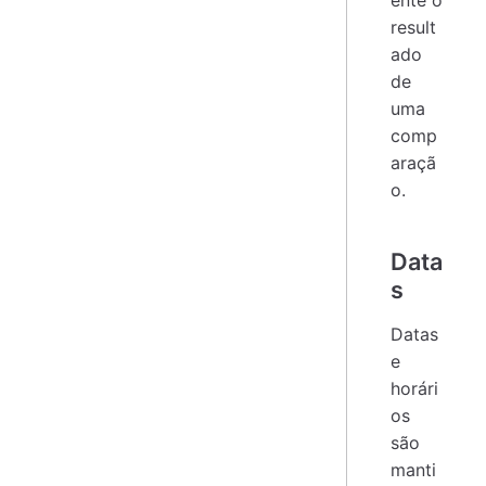
ente o
result
ado
de
uma
comp
araçã
o.
Data
s
Datas
e
horári
os
são
manti