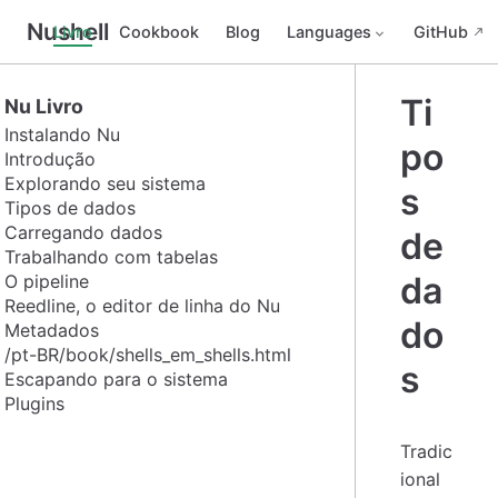
Nushell
Livro
Cookbook
Blog
Languages
GitHub
Ti
Nu Livro
Instalando Nu
po
Introdução
Explorando seu sistema
s
Tipos de dados
Carregando dados
de
Trabalhando com tabelas
da
O pipeline
Reedline, o editor de linha do Nu
do
Metadados
/pt-BR/book/shells_em_shells.html
s
Escapando para o sistema
Plugins
Tradic
ional