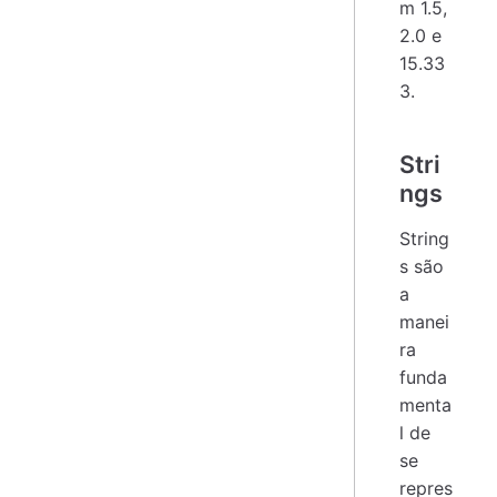
m 1.5,
2.0 e
15.33
3.
Stri
ngs
String
s são
a
manei
ra
funda
menta
l de
se
repres