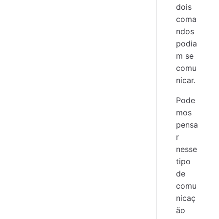
dois
coma
ndos
podia
m se
comu
nicar.
Pode
mos
pensa
r
nesse
tipo
de
comu
nicaç
ão