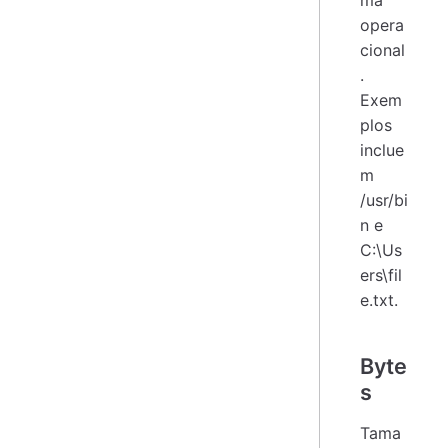
ma
opera
cional
.
Exem
plos
inclue
m
/usr/bi
n e
C:\Us
ers\fil
e.txt.
Byte
s
Tama