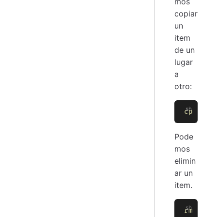
mos
copiar
un
item
de un
lugar
a
otro:
cp
 item
Pode
mos
elimin
ar un
item.
rm
 item