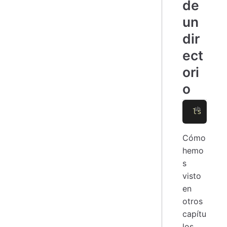
de
un
dir
ect
ori
o
ls
Cómo
hemo
s
visto
en
otros
capítu
los,