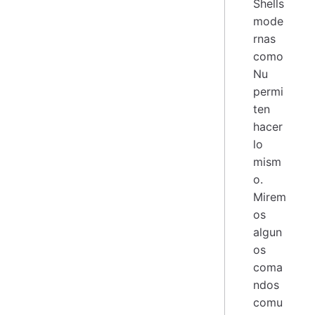
Shells
mode
rnas
como
Nu
permi
ten
hacer
lo
mism
o.
Mirem
os
algun
os
coma
ndos
comu