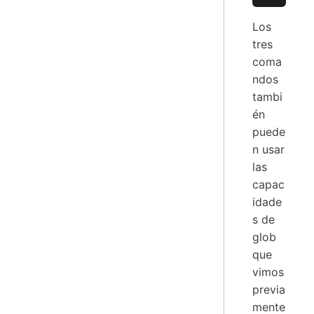
Los
tres
coma
ndos
tambi
én
puede
n usar
las
capac
idade
s de
glob
que
vimos
previa
mente