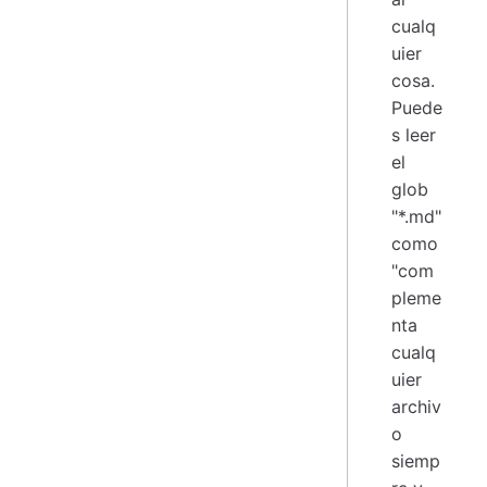
cualq
uier
cosa.
Puede
s leer
el
glob
"*.md"
como
"com
pleme
nta
cualq
uier
archiv
o
siemp