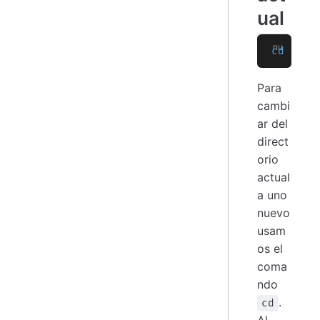
ual
cd
 new_
Para
cambi
ar del
direct
orio
actual
a uno
nuevo
usam
os el
coma
ndo
.
cd