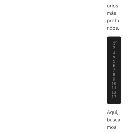
orios
más
profu
ndos.
 l
──
 #
──
 0
 1
 2
 3
 4
 5
 6
 7
 8
Aquí,
busca
mos