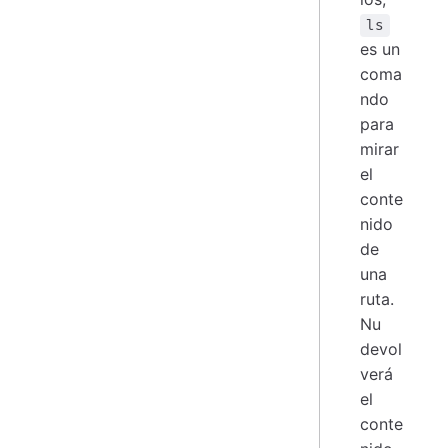
ls
es un
coma
ndo
para
mirar
el
conte
nido
de
una
ruta.
Nu
devol
verá
el
conte