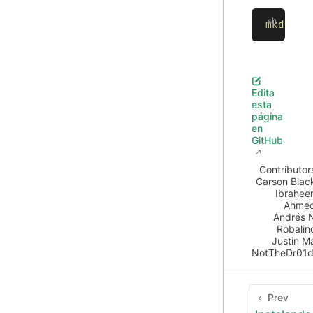
mkdir
 n
Edita
esta
página
en
GitHub
Contributor
Carson Blac
Ibrahe
Ahme
Andrés 
Robalin
Justin M
NotTheDr01d
Prev