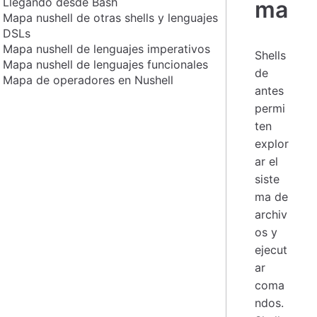
Llegando desde Bash
ma
Mapa nushell de otras shells y lenguajes
DSLs
Mapa nushell de lenguajes imperativos
Shells
Mapa nushell de lenguajes funcionales
de
Mapa de operadores en Nushell
antes
permi
ten
explor
ar el
siste
ma de
archiv
os y
ejecut
ar
coma
ndos.