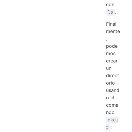
con
.
ls
Final
mente
,
pode
mos
crear
un
direct
orio
usand
o el
coma
ndo
mkdi
:
r