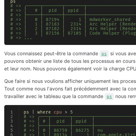
ps
# => ╭─────┬───────┬───────┬──────────────────
# => │   # │  pid  │ ppid  │                  
# => ├─────┼───────┼───────┼──────────────────
# => │   0 │ 87194 │     1 │ mdworker_shared  
# => │   1 │ 87183 │  2314 │ Arc Helper (Rende
# => │   2 │ 87182 │  2314 │ Arc Helper (Rende
# => │   3 │ 87156 │ 87105 │ Code Helper (Plug
# => ...
Vous connaissez peut-être la commande
si vous avez
ps
pouvons obtenir une liste de tous les processus en cours 
et leur nom. Nous pouvons également voir la charge CPU
Que faire si nous voulions afficher uniquement les proces
Tout comme nous l'avons fait précédemment avec la 
travailler avec le tableau que la commande
nous renv
ps
ps
 | 
where
 cpu
 > 
5
# => ╭───┬───────┬───────┬───────────────
# => │ # │  pid  │ ppid  │               
# => ├───┼───────┼───────┼───────────────
# => │ 0 │ 86759 │ 86275 │ nu            
# => │ 1 │ 89134 │     1 │ com.apple.Virt