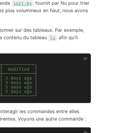
mmande
fournit par Nu pour trier
sort-by
s les plus volumineux en haut, nous avons
onner sur des tableaux. Par exemple,
 le contenu du tableau
afin qu'il
ls
┬────────────╮
│  modified  │
┼────────────┤
│ 3 days ago │
│ 3 days ago │
│ 3 days ago │
│ 3 days ago │
┴────────────╯
 interagir les commandes entre elles
érentes. Voyons une autre commande :