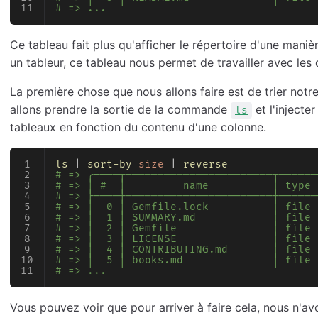
# => ...
Ce tableau fait plus qu'afficher le répertoire d'une mani
un tableur, ce tableau nous permet de travailler avec les
La première chose que nous allons faire est de trier notre 
allons prendre la sortie de la commande
et l'injecte
ls
tableaux en fonction du contenu d'une colonne.
ls
 | 
sort-by
 size
 | 
reverse
# => ╭────┬───────────────────────┬──────
# => │ #  │         name          │ type 
# => ├────┼───────────────────────┼──────
# => │  0 │ Gemfile.lock          │ file 
# => │  1 │ SUMMARY.md            │ file 
# => │  2 │ Gemfile               │ file 
# => │  3 │ LICENSE               │ file 
# => │  4 │ CONTRIBUTING.md       │ file 
# => │  5 │ books.md              │ file 
# => ...
Vous pouvez voir que pour arriver à faire cela, nous n'a