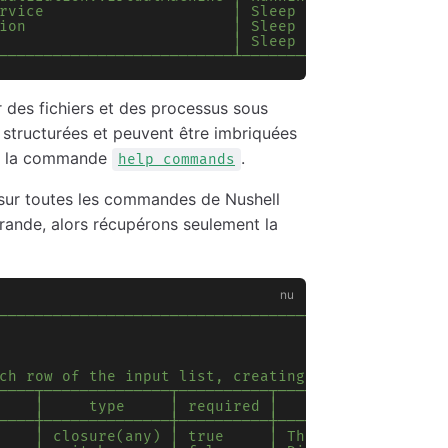
rvice                     │ Sleep   │ 19.04 │  17
ion                       │ Sleep   │  7.47 │  25
                          │ Sleep   │ 11.92 │ 657
──────────────────────────┴─────────┴───────┴────
r des fichiers et des processus sous
 structurées et peuvent être imbriquées
nt la commande
.
help commands
sur toutes les commandes de Nushell
rande, alors récupérons seulement la
─────────────────────────────────────────────────
                                                 
                                                 
                                                 
ch row of the input list, creating a new list wit
────┬──────────────┬──────────┬──────────────────
    │     type     │ required │                de
────┼──────────────┼──────────┼──────────────────
    │ closure(any) │ true     │ The closure to ru