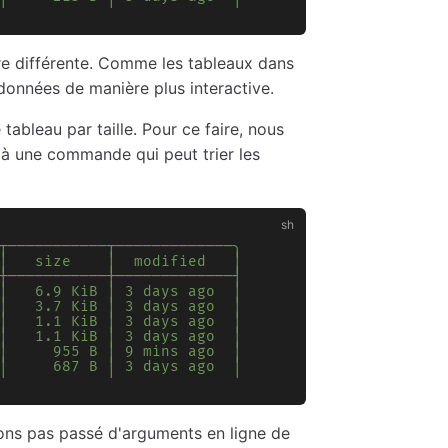
ère différente. Comme les tableaux dans
 données de manière plus interactive.
tableau par taille. Pour ce faire, nous
r à une commande qui peut trier les
┬───────────┬─────────────╮
│   size    │  modified   │
┼───────────┼─────────────┤
│   6.9 KiB │ 3 days ago  │
│   3.7 KiB │ 3 days ago  │
│   1.1 KiB │ 3 days ago  │
│   1.1 KiB │ 3 days ago  │
│     955 B │ 9 mins ago  │
│     687 B │ 3 days ago  │
vons pas passé d'arguments en ligne de