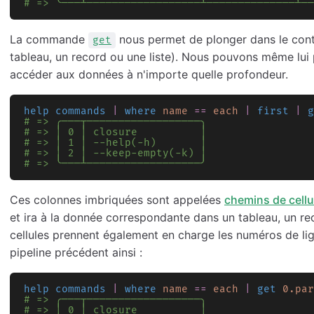
# => ╰───┴──────────────────┴──────────────┴──
La commande
nous permet de plonger dans le cont
get
tableau, un record ou une liste). Nous pouvons même lui
accéder aux données à n'importe quelle profondeur.
help commands
 |
 where
 name
 ==
 each
 |
 first
 |
 g
# => ╭───┬──────────────────╮
# => │ 0 │ closure          │
# => │ 1 │ --help(-h)       │
# => │ 2 │ --keep-empty(-k) │
# => ╰───┴──────────────────╯
Ces colonnes imbriquées sont appelées
chemins de cellu
et ira à la donnée correspondante dans un tableau, un re
cellules prennent également en charge les numéros de lig
pipeline précédent ainsi :
help commands
 |
 where
 name
 ==
 each
 |
 get
 0.par
# => ╭───┬──────────────────╮
# => │ 0 │ closure          │