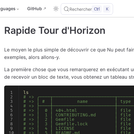
nguages
GitHub
Ctrl
K
Rechercher
Rapide Tour d'Horizon
Le moyen le plus simple de découvrir ce que Nu peut fa
exemples, alors allons-y.
La première chose que vous remarquerez en exécutan
de recevoir un bloc de texte, vous obtenez un tableau st
ls
# => ╭────┬───────────────────────┬──────
# => │ #  │         name          │ type 
# => ├────┼───────────────────────┼──────
# => │  0 │ 404.html              │ file 
# => │  1 │ CONTRIBUTING.md       │ file 
# => │  2 │ Gemfile               │ file 
# => │  3 │ Gemfile.lock          │ file 
# => │  4 │ LICENSE               │ file 
# => │  5 │ README.md             │ file 