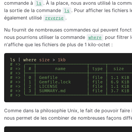
commande à
. À la place, nous avons utilisé la co
ls
la sortie de la commande
. Pour afficher les fichier
ls
également utilisé
.
reverse
Nu fournit de nombreuses commandes qui peuvent foncti
nous pourrions utiliser la commande
pour filtrer
where
n'affiche que les fichiers de plus de 1 kilo-octet :
ls
 | 
where
 size
 > 
1kb
# => ╭───┬───────────────────┬──────┬─────────
# => │ # │       name        │ type │  size   
# => ├───┼───────────────────┼──────┼─────────
# => │ 0 │ Gemfile           │ file │ 1.1 KiB 
# => │ 1 │ Gemfile.lock      │ file │ 6.9 KiB 
# => │ 2 │ LICENSE           │ file │ 1.1 KiB 
# => │ 3 │ SUMMARY.md        │ file │ 3.7 KiB 
# => ╰───┴───────────────────┴──────┴─────────
Comme dans la philosophie Unix, le fait de pouvoir faire
nous permet de les combiner de nombreuses façons diff