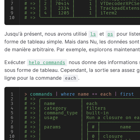
# => │ 2 │ 70414 │     1 │ VTDecoderXPCSe
# => │ 3 │  2334 │     1 │ TrackpadExtens
# => │ 4 │  1205 │     1 │ iTerm2        
# => ╰───┴───────┴───────┴───────────────
Jusqu'à présent, nous avons utilisé
et
pour liste
ls
ps
forme de tableau simple. Mais dans Nu, les données sont
de manière arbitraire. Par exemple, explorons maintena
Exécuter
nous donne des informations 
help commands
sous forme de tableau. Cependant, la sortie sera assez g
ligne pour la commande
.
each
>
 commands
 |
 where
 name
 ==
 each
 |
 first
# => ╭──────────────┬────────────────────
# => │ name         │ each               
# => │ category     │ filters            
# => │ command_type │ built-in           
# => │ usage        │ Run a closure on ea
# => │              │ ╭───┬──────────────
# => │ params       │ │ # │       name   
# => │              │ ├───┼──────────────
# => │              │ │ 0 │ closure      