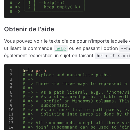
# => │ 1 │ --help(-h)       │
# => │ 2 │ --keep-empty(-k) │
# => ╰───┴──────────────────╯
Obtenir de l'aide
Vous pouvez voir le texte d'aide pour n'importe laquel
utilisant la commande
ou en passant l'option
help
--h
également rechercher un sujet en faisant
help -f <top
help
 path
# => Explore and manipulate paths.
# => 
# => There are three ways to represent a 
# => 
# => * As a path literal, e.g., '/home/vi
# => * As a structured path: a table with
# => * 'prefix' on Windows) columns. This
# =>   subcommand.
# => * As an inner list of path parts, e.
# =>   Splitting into parts is done by th
# => 
# => All subcommands accept all three var
# => join' subcommand can be used to join