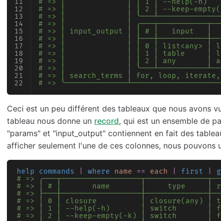
# => │              │ │ 1 │ --help(-h)   
# => │              │ │ 2 │ --keep-empty(
# => │              │ ╰───┴──────────────
# => │              │ ╭───┬───────────┬──
# => │ input_output │ │ # │   input   │  
# => │              │ ├───┼───────────┼──
# => │              │ │ 0 │ list<any> │ l
# => │              │ │ 1 │ table     │ l
# => │              │ │ 2 │ any       │ a
# => │              │ ╰───┴───────────┴──
# => │ search_terms │ for, loop, iterate,
# => ╰──────────────┴────────────────────
Ceci est un peu différent des tableaux que nous avons vu
tableau nous donne un
record
, qui est un ensemble de pa
"params" et "input_output" contiennent en fait des tablea
afficher seulement l'une de ces colonnes, nous pouvons 
help commands
 |
 where
 name
 ==
 each
 |
 first
 |
 g
# => ╭───┬──────────────────┬──────────────┬──
# => │ # │       name       │     type     │ r
# => ├───┼──────────────────┼──────────────┼──
# => │ 0 │ closure          │ closure(any) │ t
# => │ 1 │ --help(-h)       │ switch       │ f
# => │ 2 │ --keep-empty(-k) │ switch       │ f