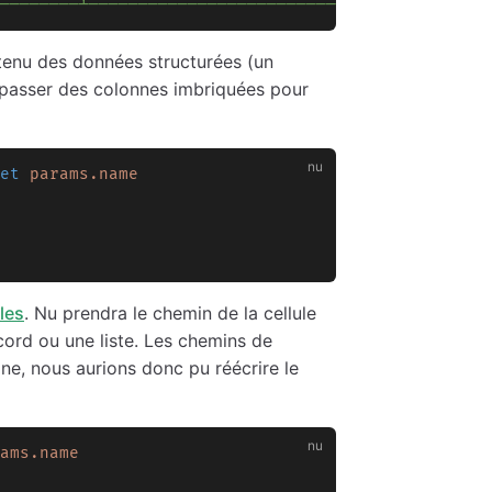
────────┴────────────────────────────────────────
enu des données structurées (un
 passer des colonnes imbriquées pour
et
 params.name
les
. Nu prendra le chemin de la cellule
cord ou une liste. Les chemins de
ne, nous aurions donc pu réécrire le
ams.name