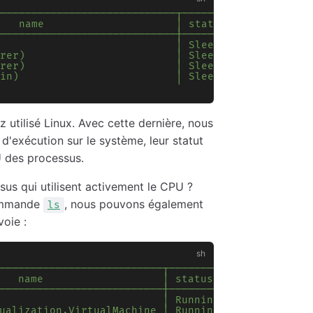
────────────────────────────┬─────────┬───────┬──
   name                     │ status  │  cpu  │  
────────────────────────────┼─────────┼───────┼──
                            │ Sleep   │  0.00 │  
rer)                        │ Sleep   │  0.00 │  
rer)                        │ Sleep   │  0.23 │ 2
in)                         │ Sleep   │  0.00 │  
 utilisé Linux. Avec cette dernière, nous
d'exécution sur le système, leur statut
 des processus.
sus qui utilisent activement le CPU ?
commande
, nous pouvons également
ls
oie :
──────────────────────────┬─────────┬───────┬────
   name                   │ status  │  cpu  │   m
──────────────────────────┼─────────┼───────┼────
                          │ Running │  6.27 │  38
ualization.VirtualMachine │ Running │ 23.92 │   1