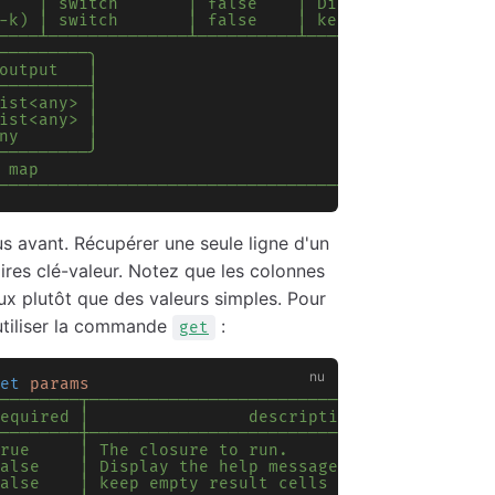
    │ switch       │ false    │ Display the help 
-k) │ switch       │ false    │ keep empty result
────┴──────────────┴──────────┴──────────────────
─────────╮                                       
output   │                                       
─────────┤                                       
ist<any> │                                       
ist<any> │                                       
ny       │                                       
─────────╯                                       
 map                                             
─────────────────────────────────────────────────
s avant. Récupérer une seule ligne d'un
ires clé-valeur. Notez que les colonnes
ux plutôt que des valeurs simples. Pour
utiliser la commande
:
get
et
 params
────────┬────────────────────────────────────────
equired │                description             
────────┼────────────────────────────────────────
rue     │ The closure to run.                    
alse    │ Display the help message for this comma
alse    │ keep empty result cells                