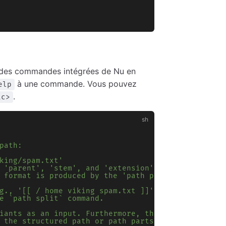
le des commandes intégrées de Nu en
à une commande. Vous pouvez
elp
.
ic>
path:
king/spam.txt'
 'parent', 'stem', and 'extension' (and
 format is produced by the 'path parse'
g., '[[ / home viking spam.txt ]]'.
e `path split` command.
iants as an input. Furthermore, the 'path
 the structured path or path parts back into