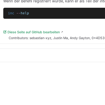
Wenn der Befehl registriert wurde, kann er als Teil der i
inc
 --
help
Diese Seite auf GitHub bearbeiten
Contributors:
sebastian-xyz
,
Justin Ma
,
Andy Gayton
,
0x4D53