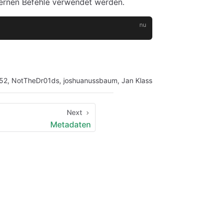
nternen Befehle verwendet werden.
52
,
NotTheDr01ds
,
joshuanussbaum
,
Jan Klass
Next
Metadaten