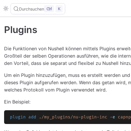
Ctrl
K
Durchsuchen
Plugins
Die Funktionen von Nushell können mittels Plugins erwei
Großteil der selben Operationen ausführen, wie die inter
den Vorteil, dass sie separat und flexibel zu Nushell hi
Um ein Plugin hinzuzufügen, muss es erstellt werden und
dieses Plugin aufgerufen werden. Wenn das getan wird, m
welches Protokoll vom Plugin verwendet wird.
Ein Beispiel:
plugin add
 ./my_plugins/nu-plugin-inc
 -
e
 capnp