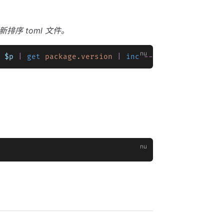
序 toml 文件。
 
$p
 |
 get
 package.version
 |
 inc
 --
patch
 } 
|
 save
 