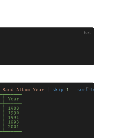
 Band
 Album
 Year
 |
 skip
 1
 |
 sort-by
 Year
━┯━━━━━━
 │ Year
─┼──────
 │ 1988
 │ 1990
 │ 1991
 │ 1993
 │ 2001
━┷━━━━━━