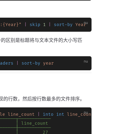
:{Year}"
 |
 skip
 1
 |
 sort-by
 Year
一的区别是标题将与文本文件的大小写匹
aders
 |
 sort-by
 year
个文件出现的行数，然后按行数最多的文件排序。
le
 line_count
 |
 into int
 line_count
 |
 sort-by
 lin
──────┬────────────
      │ line_count
──────┼────────────
      │         27