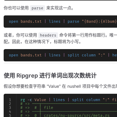
你也可以使用
来实现这一点。
parse
open
 bands.txt
 |
 lines
 |
 parse
 "{Band}:{Album}
或者，你可以使用
命令将第一行用作标题行。唯
headers
配。因此，在这种情况下，标题将为小写。
open
 bands.txt
 |
 lines
 |
 split column
 ":"
 |
 he
使用 Ripgrep 进行单词出现次数统计
假设你想要检查字符串 "Value" 在 nushell 项目中每
rg
 -
c
 Value
 |
 lines
 |
 split column
 ":"
 fi
# => ───┬────────────────────────────────
# =>  # │ file                           
# => ───┼────────────────────────────────
# =>  0 │ crates/nu-source/src/meta.rs   