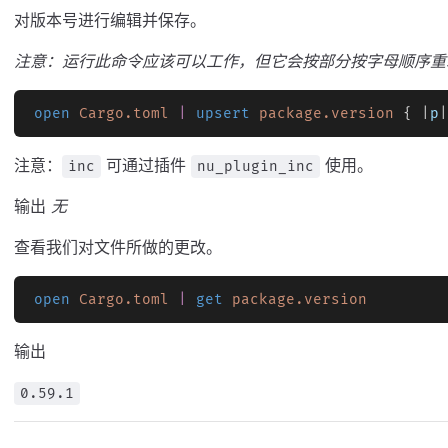
对版本号进行编辑并保存。
注意：运行此命令应该可以工作，但它会按部分按字母顺序重新排
open
 Cargo.toml
 |
 upsert
 package.version
 { |
p
|
注意：
可通过插件
使用。
inc
nu_plugin_inc
输出
无
查看我们对文件所做的更改。
open
 Cargo.toml
 |
 get
 package.version
输出
0.59.1