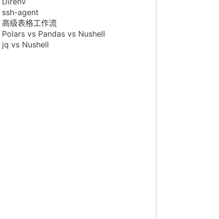
Direnv
ssh-agent
高级表格工作流
Polars vs Pandas vs Nushell
jq vs Nushell