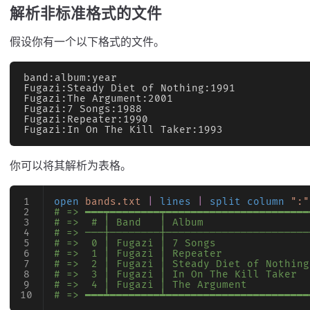
解析非标准格式的文件
假设你有一个以下格式的文件。
band:album:year
Fugazi:Steady Diet of Nothing:1991
Fugazi:The Argument:2001
Fugazi:7 Songs:1988
Fugazi:Repeater:1990
Fugazi:In On The Kill Taker:1993
你可以将其解析为表格。
open
 bands.txt
 |
 lines
 |
 split column
 ":"
# => ━━━┯━━━━━━━━┯━━━━━━━━━━━━━━━━━━━━━━━
# =>  # │ Band   │ Album                 
# => ───┼────────┼───────────────────────
# =>  0 │ Fugazi │ 7 Songs               
# =>  1 │ Fugazi │ Repeater              
# =>  2 │ Fugazi │ Steady Diet of Nothing
# =>  3 │ Fugazi │ In On The Kill Taker  
# =>  4 │ Fugazi │ The Argument          
# => ━━━┷━━━━━━━━┷━━━━━━━━━━━━━━━━━━━━━━━