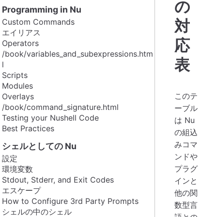
の
Programming in Nu
対
Custom Commands
エイリアス
応
Operators
/book/variables_and_subexpressions.htm
表
l
Scripts
Modules
このテ
Overlays
/book/command_signature.html
ーブル
Testing your Nushell Code
は Nu
Best Practices
の組込
みコマ
シェルとしての Nu
ンドや
設定
プラグ
環境変数
Stdout, Stderr, and Exit Codes
インと
エスケープ
他の関
How to Configure 3rd Party Prompts
数型言
シェルの中のシェル
語との