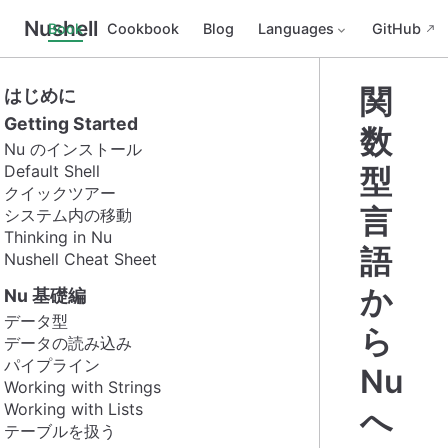
Nushell
Book
Cookbook
Blog
Languages
GitHub
関
はじめに
Getting Started
数
Nu のインストール
Default Shell
型
クイックツアー
言
システム内の移動
Thinking in Nu
語
Nushell Cheat Sheet
か
Nu 基礎編
データ型
ら
データの読み込み
パイプライン
Nu
Working with Strings
Working with Lists
へ
テーブルを扱う