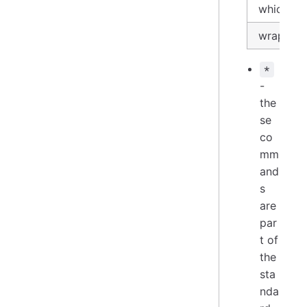
which
wrap
*
-
the
se
co
mm
and
s
are
par
t of
the
sta
nda