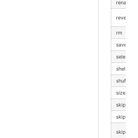
rename
reverse
rm
save
select(
*
shells
shuffle
size
skip
skip_until
skip_whil