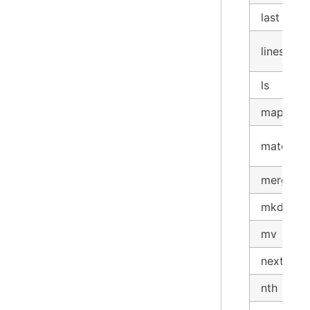
last
lines
ls
map_max
match(
*
merge
mkdir
mv
next
nth