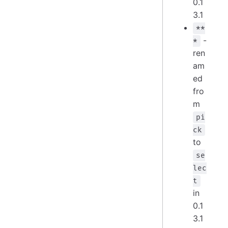
0.1
3.1
**
-
*
ren
am
ed
fro
m
pi
ck
to
se
lec
t
in
0.1
3.1