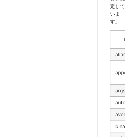
定して
いま
す。
Nushe
alias
append
args
autoview
average(
binaryvi