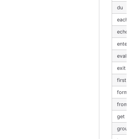
du
each
echo
enter
evaluate
exit
first
format
from
get
group_by