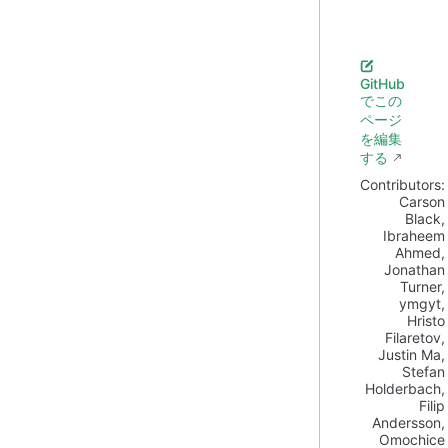
GitHub
でこの
ページ
を編集
する
Contributors:
Carson
Black
,
Ibraheem
Ahmed
,
Jonathan
Turner
,
ymgyt
,
Hristo
Filaretov
,
Justin Ma
,
Stefan
Holderbach
,
Filip
Andersson
,
Omochice