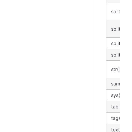
sort-by
split_by
split_col
split_row
str(
)
*
sum
sys(
)
*
table
tags
textview(