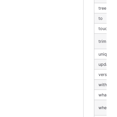
tree(
)
*
to
touch
trim
uniq
update(
version
with_env
what
where