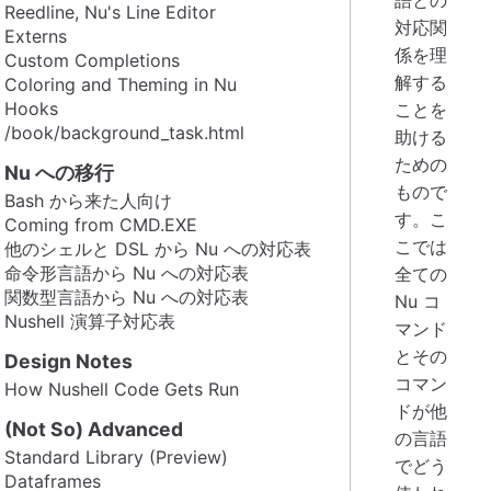
Reedline, Nu's Line Editor
対応関
Externs
係を理
Custom Completions
解する
Coloring and Theming in Nu
Hooks
ことを
/book/background_task.html
助ける
ための
Nu への移行
もので
Bash から来た人向け
す。こ
Coming from CMD.EXE
こでは
他のシェルと DSL から Nu への対応表
命令形言語から Nu への対応表
全ての
関数型言語から Nu への対応表
Nu コ
Nushell 演算子対応表
マンド
とその
Design Notes
コマン
How Nushell Code Gets Run
ドが他
(Not So) Advanced
の言語
Standard Library (Preview)
でどう
Dataframes