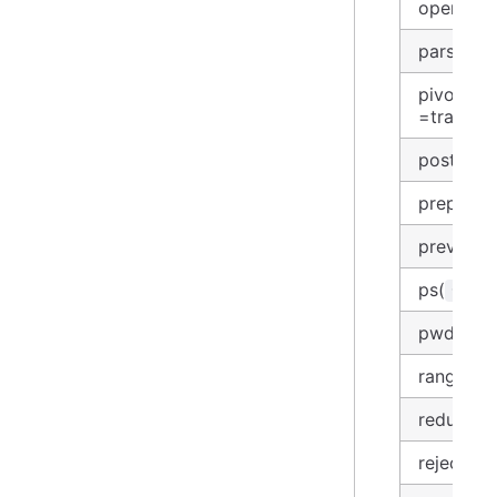
open
parse
pivot,
=transpo
post(
)
*
prepend
prev
ps(
)
*
pwd
range
reduce_b
reject