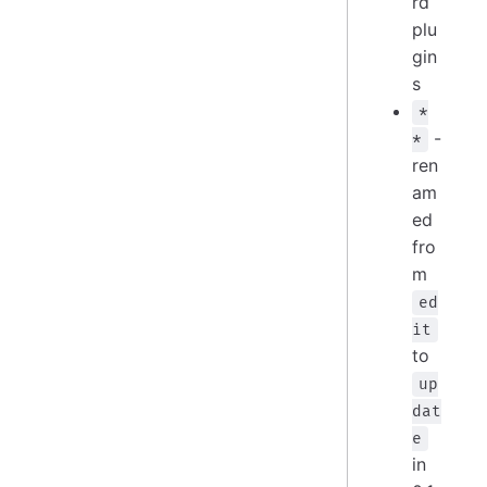
rd
plu
gin
s
*
-
*
ren
am
ed
fro
m
ed
it
to
up
dat
e
in