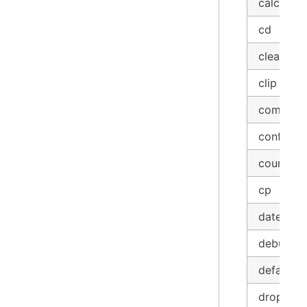
calc, = m
cd
clear
clip
compact
config
count
cp
date
debug
default
drop