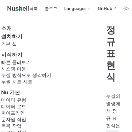
Nushell
문서
쿡북
블로그
Languages
GitHub
정
소개
설치하기
규
기본 셸
표
시작하기
빠른 둘러보기
현
시스템 이동
식
누셸 방식으로 생각하기
누셸 치트 시트
Nu 기본
누셸의
데이터 유형
명령에
데이터 로드
서 정
파이프라인
규 표
문자열 작업
현식은
목록 작업