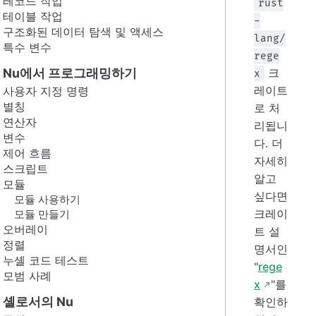
레코드 작업
rust
테이블 작업
-
구조화된 데이터 탐색 및 액세스
lang/
특수 변수
rege
Nu에서 프로그래밍하기
크
x
레이트
사용자 지정 명령
별칭
로 처
연산자
리됩니
변수
다. 더
제어 흐름
자세히
스크립트
알고
모듈
싶다면
모듈 사용하기
크레이
모듈 만들기
오버레이
트 설
정렬
명서인
누셸 코드 테스트
"
rege
모범 사례
x
"를
셸로서의 Nu
확인하