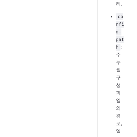
리.
co
nfi
g-
pat
:
h
주
누
셸
구
성
파
일
의
경
로,
일