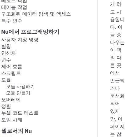
레코드 작업
게 하
테이블 작업
고 사
구조화된 데이터 탐색 및 액세스
용합니
특수 변수
다. 이
Nu에서 프로그래밍하기
들 중
사용자 지정 명령
다수는
별칭
이 책
연산자
의 다
변수
른 곳
제어 흐름
에서
스크립트
모듈
언급되
모듈 사용하기
거나
모듈 만들기
문서화
오버레이
되어
정렬
있지
누셸 코드 테스트
만, 이
모범 사례
페이지
셸로서의 Nu
는 참