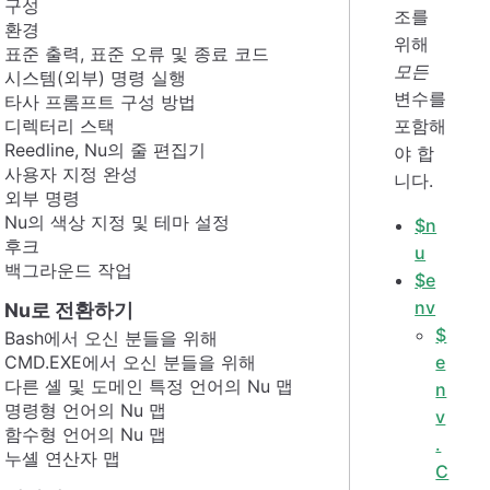
구성
조를
환경
위해
표준 출력, 표준 오류 및 종료 코드
모든
시스템(외부) 명령 실행
변수를
타사 프롬프트 구성 방법
디렉터리 스택
포함해
Reedline, Nu의 줄 편집기
야 합
사용자 지정 완성
니다.
외부 명령
Nu의 색상 지정 및 테마 설정
$n
후크
u
백그라운드 작업
$e
nv
Nu로 전환하기
$
Bash에서 오신 분들을 위해
CMD.EXE에서 오신 분들을 위해
e
다른 셸 및 도메인 특정 언어의 Nu 맵
n
명령형 언어의 Nu 맵
v
함수형 언어의 Nu 맵
.
누셸 연산자 맵
C