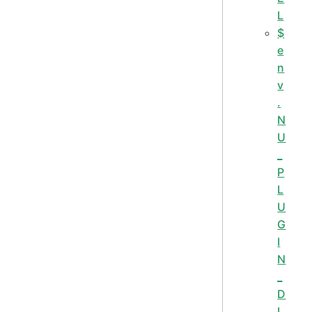
L
$
e
n
v
.
N
U
_
P
L
U
G
I
N
_
D
I