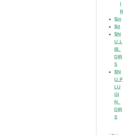
I
R
$in
$it
$N
U_L
IB_
DIR
S
$N
U_P
LU
GI
N_
DIR
S