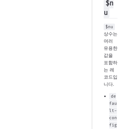
$n
u
$nu
상수는
여러
유용한
값을
포함하
는 레
코드입
니다.
de
fau
lt-
con
fig