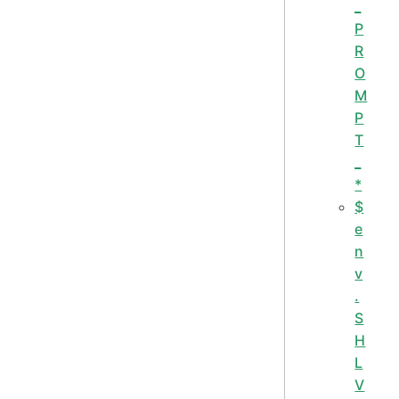
_
P
R
O
M
P
T
_
*
$
e
n
v
.
S
H
L
V