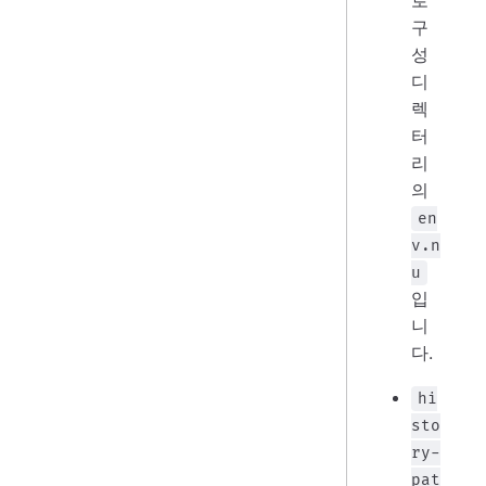
로
구
성
디
렉
터
리
의
en
v.n
u
입
니
다.
hi
sto
ry-
pat