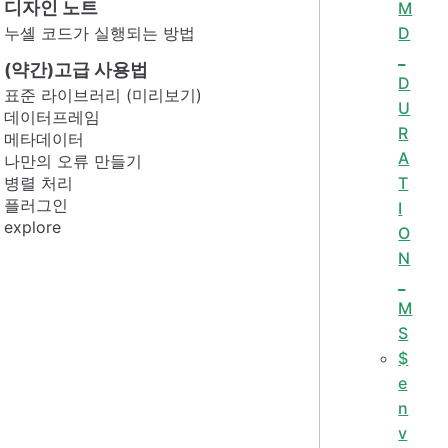
디자인 노트
M
누셸 코드가 실행되는 방법
D
_
(약간)고급 사용법
D
표준 라이브러리 (미리보기)
U
데이터프레임
R
메타데이터
A
나만의 오류 만들기
병렬 처리
T
플러그인
I
explore
O
N
_
M
S
$
e
n
v