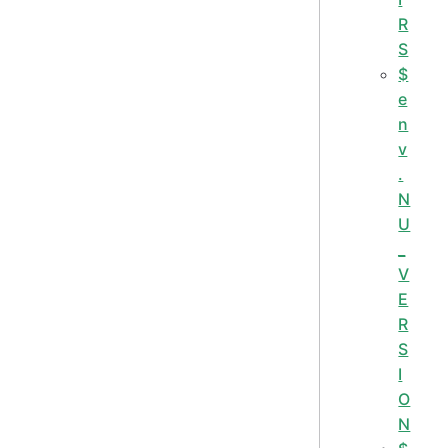
R
S
$
e
n
v
.
N
U
_
V
E
R
S
I
O
N