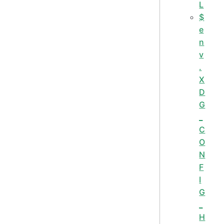
L
$
e
n
v
.
X
D
G
_
C
O
N
F
I
G
_
H