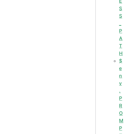
E
S
S
_
P
A
T
H
$
e
n
v
.
P
R
O
M
P