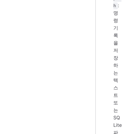
:
h
명
령
기
록
을
저
장
하
는
텍
스
트
또
는
SQ
Lite
파