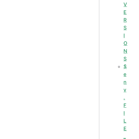
V
E
R
S
I
O
N
S
$
e
n
v
.
F
I
L
E
_