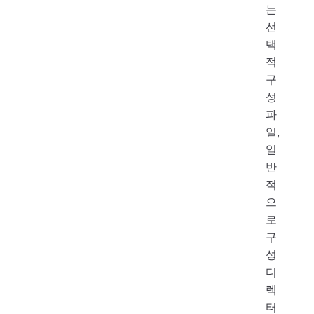
는
선
택
적
구
성
파
일,
일
반
적
으
로
구
성
디
렉
터