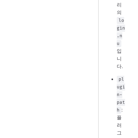
리
의
lo
gin
.n
u
입
니
다.
pl
ugi
n-
pat
:
h
플
러
그