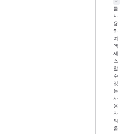
~
를
사
용
하
여
액
세
스
할
수
있
는
사
용
자
의
홈