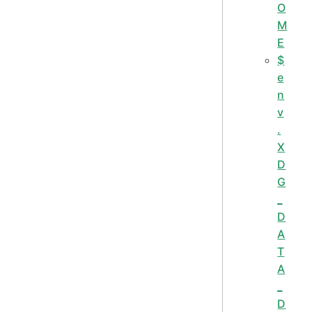
O
M
E
$
e
n
v
.
X
D
G
_
D
A
T
A
_
D