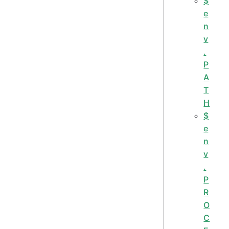
$
e
n
v
.
P
A
T
H
$
e
n
v
.
P
R
O
C