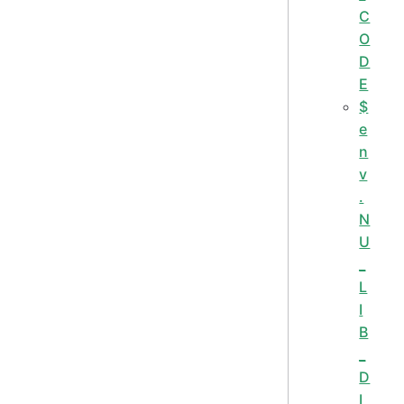
C
O
D
E
$
e
n
v
.
N
U
_
L
I
B
_
D
I