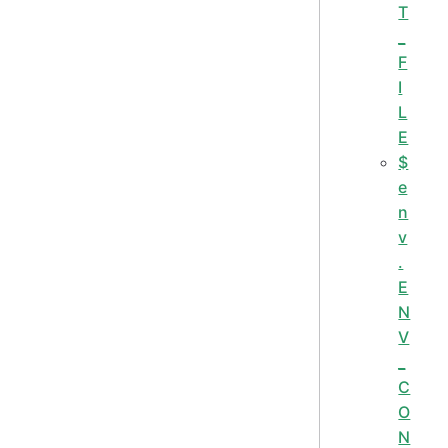
T
_
F
I
L
E
$
e
n
v
.
E
N
V
_
C
O
N