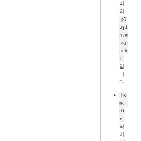
리
의
pl
ugi
n.m
sgp
ack
z
입
니
다.
ho
me-
di
:
r
약
어