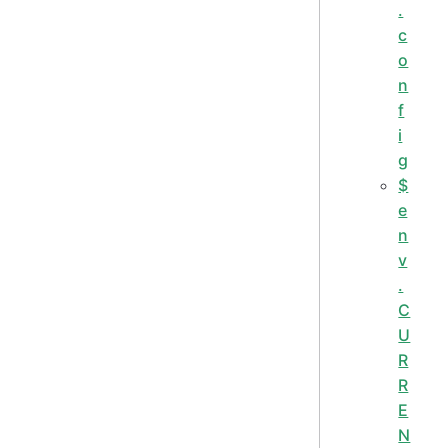
.
c
o
n
f
i
g
$
e
n
v
.
C
U
R
R
E
N