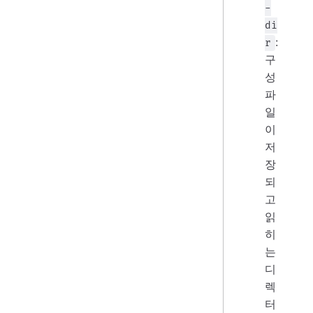
-
di
:
r
구
성
파
일
이
저
장
되
고
읽
히
는
디
렉
터