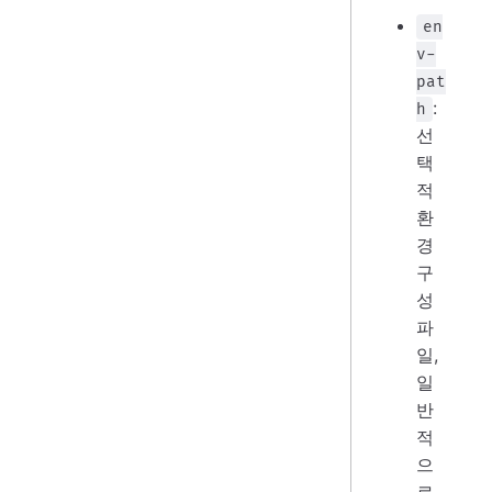
en
v-
pat
:
h
선
택
적
환
경
구
성
파
일,
일
반
적
으