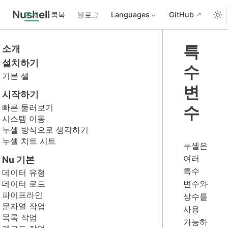
Nushell
문서
쿡북
블로그
Languages
GitHub
특
소개
설치하기
수
기본 셸
변
시작하기
빠른 둘러보기
수
시스템 이동
누셸 방식으로 생각하기
누셸 치트 시트
누셸은
여러
Nu 기본
특수
데이터 유형
데이터 로드
변수와
파이프라인
상수를
문자열 작업
사용
목록 작업
가능하