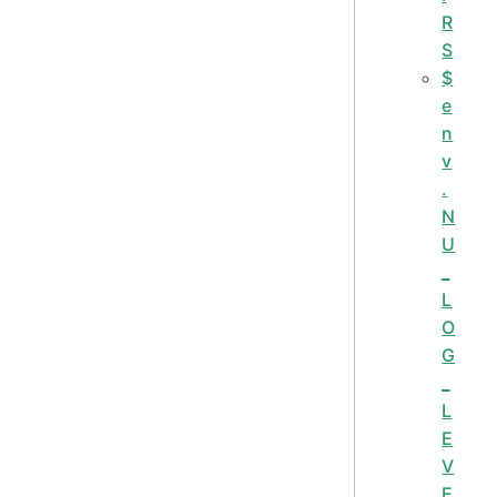
R
S
$
e
n
v
.
N
U
_
L
O
G
_
L
E
V
E