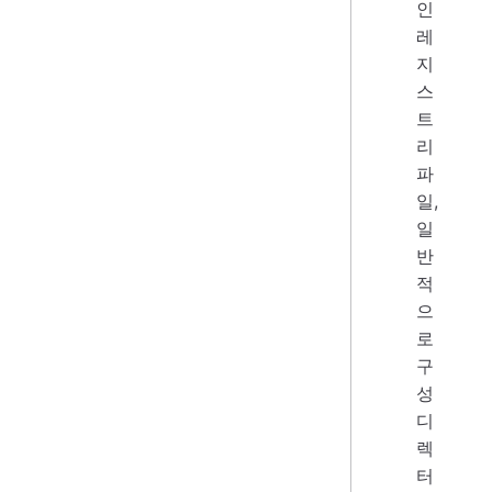
인
레
지
스
트
리
파
일,
일
반
적
으
로
구
성
디
렉
터