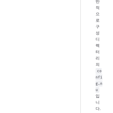
반
적
으
로
구
성
디
렉
터
리
의
co
nfi
g.n
u
입
니
다.