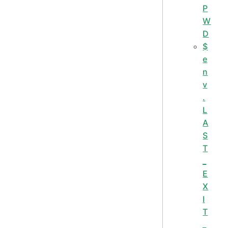
P
W
D
$
e
n
v
.
L
A
S
T
_
E
X
I
T
_