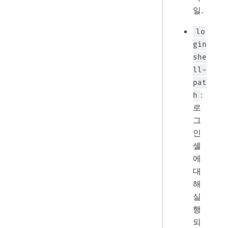
일.
lo
gin
she
ll-
pat
:
h
로
그
인
셸
에
대
해
실
행
되