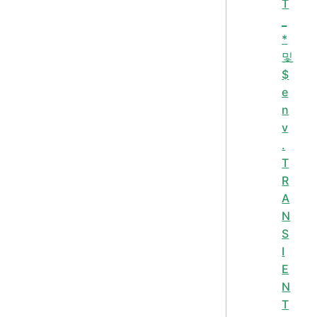
T
_
*
및
$
e
n
v
.
T
R
A
N
S
I
E
N
T